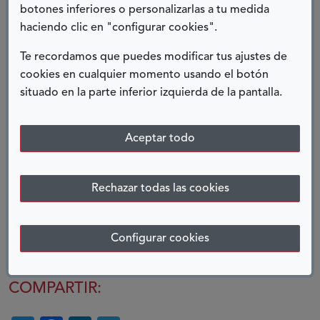
que no quiere decir que fuera a peor. Casualidades de
botones inferiores o personalizarlas a tu medida
la vida, allí conocí al que es hoy mi marido, con el que
haciendo clic en "configurar cookies".
tuve a mi hija, y así formamos nuestra familia.
Te recordamos que puedes modificar tus ajustes de
Ahora vivo en Mallorca y colaboro con la asociación
cookies en cualquier momento usando el botón
en la que ayudo a personas en mi
ASPAYM Baleares,
situado en la parte inferior izquierda de la pantalla.
situación a poder llevar a cabo su proyecto de vida.
Porque,
aunque hayas tenido la mala suerte de
Aceptar todo
padecer una lesión medular… la vida continúa.
Rechazar todas las cookies
Fabiola Moro, presidenta de
ASPAYM Baleares
Configurar cookies
COMPARTIR: