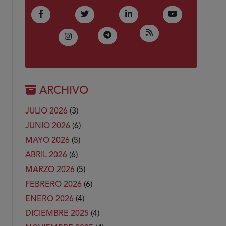
(Abre en nueva ventana)
(Abre en nueva ventana)
(Abre en nueva ventana)
(Abre en nue
Facebook
Twitter
LinkedIn
Youtube
(Abre en nueva ven
RSS
(Abre en nueva ventana)
Telegram
(Abre en nueva ventana)
Instagram
ARCHIVO
JULIO 2026
(3)
JUNIO 2026
(6)
MAYO 2026
(5)
ABRIL 2026
(6)
MARZO 2026
(5)
FEBRERO 2026
(6)
ENERO 2026
(4)
DICIEMBRE 2025
(4)