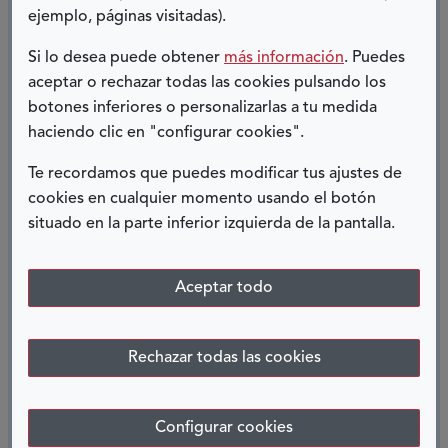
ejemplo, páginas visitadas).
Twitter
Facebook
Instagram
Si lo desea puede obtener
más información
. Puedes
aceptar o rechazar todas las cookies pulsando los
Tweets by Fundacion_ONCE
botones inferiores o personalizarlas a tu medida
haciendo clic en "configurar cookies".
Te recordamos que puedes modificar tus ajustes de
(Abre en nueva ventana)
(Abre en nueva ventana)
(Abre en nueva ventana)
(Abre en nue
Facebook
Twitter
LinkedIn
Youtube
cookies en cualquier momento usando el botón
situado en la parte inferior izquierda de la pantalla.
(Abre en nueva ven
RSS
(Abre en nueva ventana)
Telegram
(Abre en nueva ventana)
Instagram
Aceptar todo
ARCHIVO
Rechazar todas las cookies
JULIO 2026
(3)
JUNIO 2026
(6)
Configurar cookies
MAYO 2026
(5)