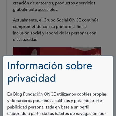
creación de entornos, productos y servicios
globalmente accesibles.
Actualmente, el Grupo Social ONCE continúa
comprometido con su primordial fin: la
inclusión social y laboral de las personas con
discapacidad
Información sobre
privacidad
En Blog Fundación ONCE utilizamos cookies propias
y de terceros para fines analíticos y para mostrarte
publicidad personalizada en base a un perfil
REDES SOCIALES
elaborado a partir de tus hábitos de navegación (por