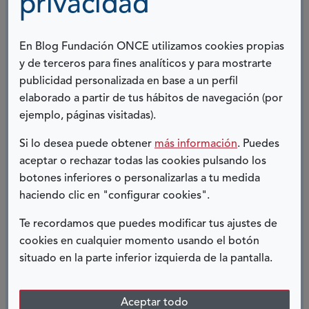
privacidad
sigue siendo bastante delicado: el sexo. Parece
que vivimos en una época de absoluta liberación
En Blog Fundación ONCE utilizamos cookies propias
sexual pero la sociedad aún no concibe la
y de terceros para fines analíticos y para mostrarte
relación entre personas con discapacidad y sexo.
publicidad personalizada en base a un perfil
Es un tabú que muy poco se trata en círculos
elaborado a partir de tus hábitos de navegación (por
abiertos y que solemos ver con bastante
ejemplo, páginas visitadas).
prejuicio. Precisamente por ello, los
protagonistas de 'Fuck in progress' utilizan sus
Si lo desea puede obtener
más información
. Puedes
aceptar o rechazar todas las cookies pulsando los
genitales como una parte esencial en sus
botones inferiores o personalizarlas a tu medida
coreografías, quieren hacernos entender que
haciendo clic en "configurar cookies".
están vivos, que una discapacidad no tiene por
qué impedir una vida sexual plena, que todos
Te recordamos que puedes modificar tus ajustes de
somos capaces de dar y recibir placer. Y a veces,
cookies en cualquier momento usando el botón
situado en la parte inferior izquierda de la pantalla.
esto se muestra en la pieza con una cierta
agresividad un tanto incómoda pero necesaria,
porque al final el arte consiste en eso:
Aceptar todo