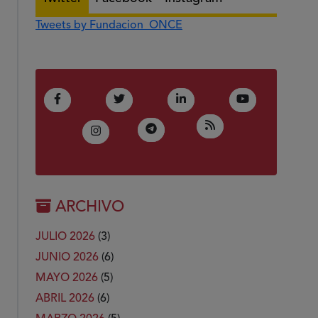
Tweets by Fundacion_ONCE
(Abre en nueva ventana)
(Abre en nueva ventana)
(Abre en nueva ventana)
(Abre en nue
Facebook
Twitter
LinkedIn
Youtube
(Abre en nueva ven
RSS
(Abre en nueva ventana)
Telegram
(Abre en nueva ventana)
Instagram
ARCHIVO
JULIO 2026
(3)
JUNIO 2026
(6)
MAYO 2026
(5)
ABRIL 2026
(6)