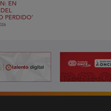
N: EN
 DEL
O PERDIDO’
2026