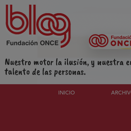
Pasar al contenido principal
Nuestro motor la ilusión, y nuestra e
talento de las personas.
Navegación principa
INICIO
ARCHI