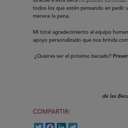
Gracias a esta beca he podido continuar 
todos los que estén pensando en pedir u
merece la pena.
Mi total agradecimiento al equipo human
apoyo personalizado que nos brinda como
¿Quieres ser el próximo becado?
Presén
de las Bec
COMPARTIR:
Twitter
Facebook
LinkedIn
Telegram