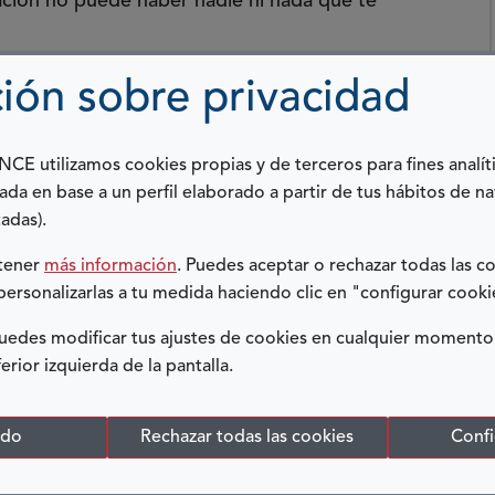
ión no puede haber nadie ni nada que te
ión sobre privacidad
ernacional me di cuenta de que
lo que de verdad
n académica y formar parte del cuerpo docente
E utilizamos cookies propias y de terceros para fines analít
ada en base a un perfil elaborado a partir de tus hábitos de n
rollar una tesis doctoral. El proceso fue a la
adas).
 cierta dificultad. Por ello,
saber que
btener
más información
. Puedes aceptar o rechazar todas las c
orado ‘Oportunidad al Talento’ me motivó a
personalizarlas a tu medida haciendo clic en "configurar cooki
 mis necesidades y los criterios de valoración
edes modificar tus ajustes de cookies en cualquier momento
ferior izquierda de la pantalla.
este hecho cambió mi vida para mejor, a nivel
odo
Rechazar todas las cookies
Confi