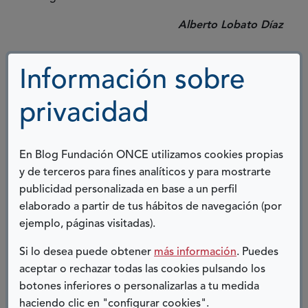
Alberto Lobato Díaz
Información sobre
COMPARTIR:
privacidad
Twitter
Facebook
LinkedIn
Telegram
En Blog Fundación ONCE utilizamos cookies propias
ENTRADAS RELACIONADAS
y de terceros para fines analíticos y para mostrarte
publicidad personalizada en base a un perfil
elaborado a partir de tus hábitos de navegación (por
ejemplo, páginas visitadas).
Si lo desea puede obtener
más información
. Puedes
aceptar o rechazar todas las cookies pulsando los
botones inferiores o personalizarlas a tu medida
UNOS DÍAS GENIALES
haciendo clic en "configurar cookies".