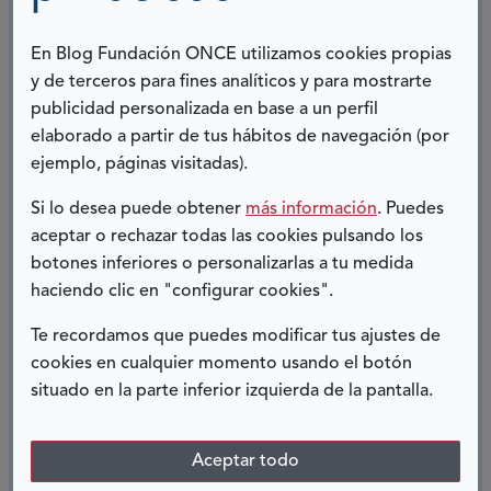
He crecido como profesional con Fundación ONCE y el
FSE, pero me quedo con todos esos compañeros y
En Blog Fundación ONCE utilizamos cookies propias
amigos que me han acompañado en todos estos años,
y de terceros para fines analíticos y para mostrarte
los que me han enseñado a ser mejor persona. Ellos
publicidad personalizada en base a un perfil
sabrán reconocerse.
elaborado a partir de tus hábitos de navegación (por
ejemplo, páginas visitadas).
Feliz Día de Europa 2025.
Si lo desea puede obtener
más información
. Puedes
Maria Tussy-Flores
aceptar o rechazar todas las cookies pulsando los
directora de Programas Europeos
botones inferiores o personalizarlas a tu medida
haciendo clic en "configurar cookies".
de Fundación ONCE
Te recordamos que puedes modificar tus ajustes de
COMPARTIR:
cookies en cualquier momento usando el botón
situado en la parte inferior izquierda de la pantalla.
Twitter
Facebook
LinkedIn
Telegram
Aceptar todo
ENTRADAS RELACIONADAS