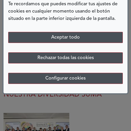
FONDO SOCIAL EUROPEO A
Te recordamos que puedes modificar tus ajustes de
CUMPLIR LOS SUEÑOS DE LAS
cookies en cualquier momento usando el botón
PERSONAS CON DISCAPACIDAD
situado en la parte inferior izquierda de la pantalla.
09 mayo, 2025
Aceptar todo
Rechazar todas las cookies
Configurar cookies
NUESTRA DIVERSIDAD SUMA