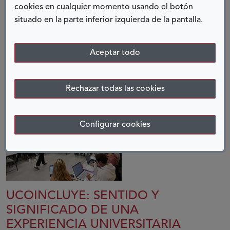
cookies en cualquier momento usando el botón
situado en la parte inferior izquierda de la pantalla.
COMPARTIR:
Aceptar todo
Twitter
Facebook
LinkedIn
Telegram
ENTRADAS RELACIONADAS
Rechazar todas las cookies
Configurar cookies
UCOINCLUYE: SENTIDO Y
SIGNIFICADO DE UNA
EXPERIENCIA UNIVERSITARIA