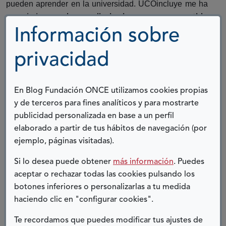
pueden aprender en la universidad. UCOincluye me ha
recordado que
el aprendizaje siempre es compartido
y ha transformado mi forma de enseñar y de entender
Información sobre
qué significa una universidad verdaderamente abierta a
todas las personas.
privacidad
Al terminar esta experiencia siento que he recuperado
algo esencial:
. Porque hay
el sentido de la docencia
En Blog Fundación ONCE utilizamos cookies propias
experiencias que dejan huella por lo que enseñamos,
y de terceros para fines analíticos y para mostrarte
pero las más valiosas son aquellas que terminan
publicidad personalizada en base a un perfil
transformándonos.
UCOincluye ha sido, para mí, una
elaborado a partir de tus hábitos de navegación (por
de ellas.
ejemplo, páginas visitadas).
Si lo desea puede obtener
más información
. Puedes
aceptar o rechazar todas las cookies pulsando los
Amalia Reina Giménez
botones inferiores o personalizarlas a tu medida
profesora de UCOincluye
haciendo clic en "configurar cookies".
Universidad de Córdoba
Te recordamos que puedes modificar tus ajustes de