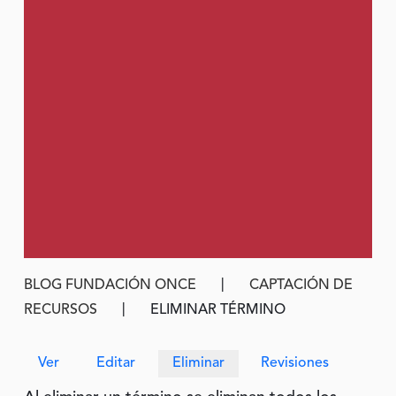
Ruta de navegación
BLOG FUNDACIÓN ONCE
CAPTACIÓN DE
RECURSOS
ELIMINAR TÉRMINO
Solapas principales
Ver
Editar
Eliminar
Revisiones