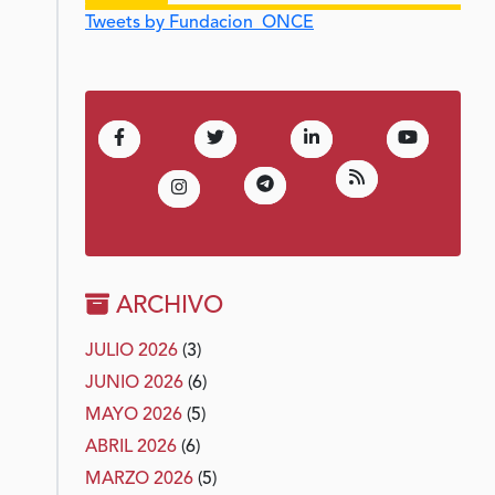
Tweets by Fundacion_ONCE
(Abre en nueva ventana)
(Abre en nueva ventana)
(Abre en nueva venta
(Abre en 
Facebook
Twitter
LinkedIn
Youtube
(Abre en nueva 
RSS
(Abre en nueva ventana)
Telegram
(Abre en nueva ventana)
Instagram
ARCHIVO
JULIO 2026
(3)
JUNIO 2026
(6)
MAYO 2026
(5)
ABRIL 2026
(6)
MARZO 2026
(5)