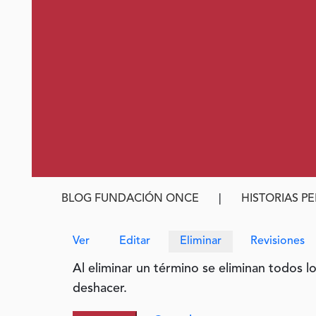
Ruta de navegación
BLOG FUNDACIÓN ONCE
HISTORIAS P
Solapas principales
Ver
Editar
Eliminar
Revisiones
Al eliminar un término se eliminan todos l
deshacer.