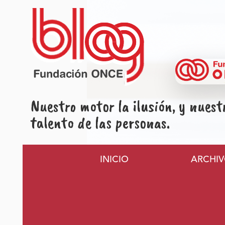
Pasar al contenido principal
Nuestro motor la ilusión, y nuest
talento de las personas.
Navegación principa
INICIO
ARCHI