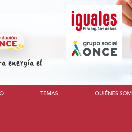
ra energía el
l
VO
TEMAS
QUIÉNES SO