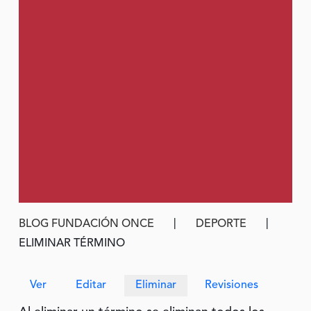
Ruta de navegación
BLOG FUNDACIÓN ONCE
DEPORTE
ELIMINAR TÉRMINO
Solapas principales
Ver
Editar
Eliminar
Revisiones