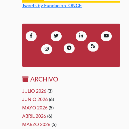
Tweets by Fundacion_ONCE
(Abre en nueva ventana)
(Abre en nueva ventana)
(Abre en nueva venta
(Abre en 
Facebook
Twitter
LinkedIn
Youtube
(Abre en nueva 
RSS
(Abre en nueva ventana)
Telegram
(Abre en nueva ventana)
Instagram
ARCHIVO
JULIO 2026
(3)
JUNIO 2026
(6)
MAYO 2026
(5)
ABRIL 2026
(6)
MARZO 2026
(5)