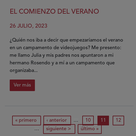
Mi
Experiencia
EL COMIENZO DEL VERANO
en
el
26 JULIO, 2023
Campus
de
¿Quién nos iba a decir que empezaríamos el verano
Verano
en un campamento de videojuegos? Me presento:
del
me llamo Julia y mis padres nos apuntaron a mi
Proyecto
hermano Rosendo y a mí a un campamento que
UniDiversidad.
organizaba...
Ver más
sobre
El
comienzo
del
Paginación
primera página
página anterior
página
página actual
página
« primero
‹ anterior
…
10
11
12
verano
siguiente página
última página
…
siguiente >
último »