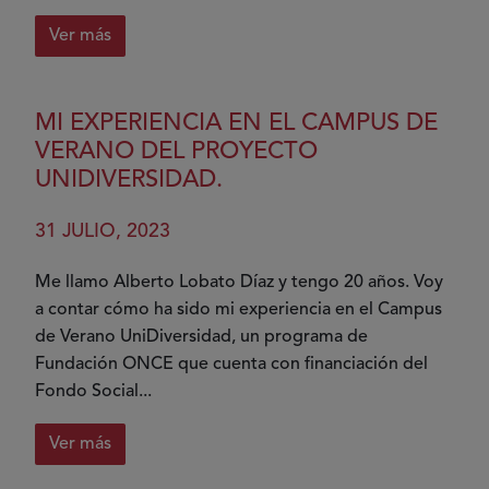
Ver más
sobre
Campus
UniDiversidad
MI EXPERIENCIA EN EL CAMPUS DE
en
VERANO DEL PROYECTO
acción
UNIDIVERSIDAD.
31 JULIO, 2023
Me llamo Alberto Lobato Díaz y tengo 20 años. Voy
a contar cómo ha sido mi experiencia en el Campus
de Verano UniDiversidad, un programa de
Fundación ONCE que cuenta con financiación del
Fondo Social...
Ver más
sobre