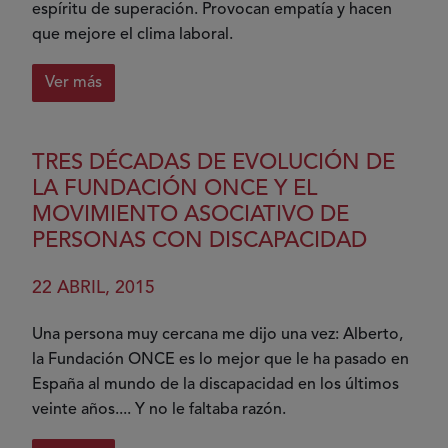
espíritu de superación. Provocan empatía y hacen
que mejore el clima laboral.
Ver más
sobre
La
gestión
TRES DÉCADAS DE EVOLUCIÓN DE
de
LA FUNDACIÓN ONCE Y EL
la
MOVIMIENTO ASOCIATIVO DE
discapacidad
PERSONAS CON DISCAPACIDAD
como
parte
22 ABRIL, 2015
de
la
Una persona muy cercana me dijo una vez: Alberto,
diversidad:
la Fundación ONCE es lo mejor que le ha pasado en
de
España al mundo de la discapacidad en los últimos
la
veinte años.... Y no le faltaba razón.
especificidad
al