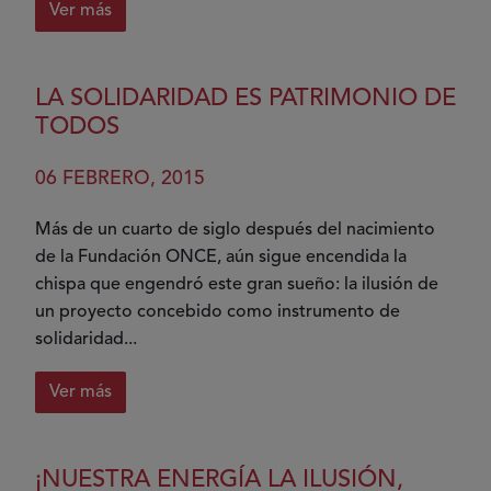
Ver más
mainstreaming.
sobre
Tres
décadas
LA SOLIDARIDAD ES PATRIMONIO DE
de
TODOS
evolución
de
06 FEBRERO, 2015
la
Fundación
Más de un cuarto de siglo después del nacimiento
ONCE
de la Fundación ONCE, aún sigue encendida la
y
chispa que engendró este gran sueño: la ilusión de
el
un proyecto concebido como instrumento de
movimiento
solidaridad...
asociativo
de
Ver más
personas
sobre
con
La
discapacidad
solidaridad
¡NUESTRA ENERGÍA LA ILUSIÓN,