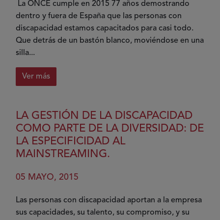
en
La ONCE cumple en 2015 77 años demostrando
Trastornos
dentro y fuera de España que las personas con
del
discapacidad estamos capacitados para casi todo.
Espectro
Que detrás de un bastón blanco, moviéndose en una
del
silla...
Autismo
Ver más
sobre
77
años
LA GESTIÓN DE LA DISCAPACIDAD
de
COMO PARTE DE LA DIVERSIDAD: DE
talento
LA ESPECIFICIDAD AL
y
MAINSTREAMING.
capacidad
05 MAYO, 2015
Las personas con discapacidad aportan a la empresa
sus capacidades, su talento, su compromiso, y su