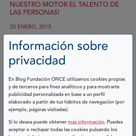
es
NUESTRO MOTOR EL TALENTO DE
patrimonio
LAS PERSONAS!
de
todos
20 ENERO, 2015
Con estos elementos que nos permiten hacer
Información sobre
camino, y con el propósito de abrir un nuevo
espacio de expresión de conocimientos y reflexión,
privacidad
presentamos el Blog de Fundación
ONCE.Queremos que, desde...
En Blog Fundación ONCE utilizamos cookies propias
Ver más
y de terceros para fines analíticos y para mostrarte
sobre
publicidad personalizada en base a un perfil
¡Nuestra
elaborado a partir de tus hábitos de navegación (por
energía
UNOS DÍAS GENIALES
ejemplo, páginas visitadas).
la
Si lo desea puede obtener
más información
. Puedes
Ilusión,
10 SEPTIEMBRE, 2024
aceptar o rechazar todas las cookies pulsando los
nuestro