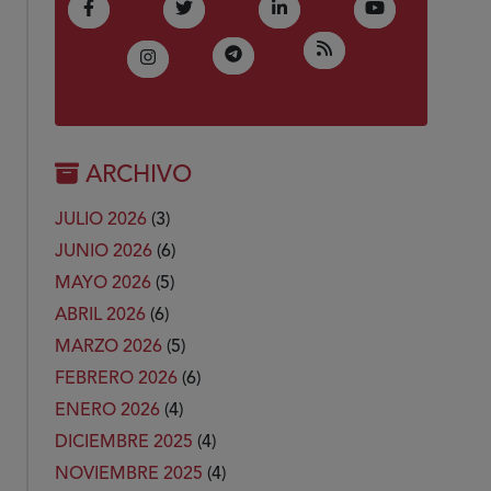
(Abre en nueva ventana)
(Abre en nueva ventana)
(Abre en nueva ventana)
(Abre en nue
Facebook
Twitter
LinkedIn
Youtube
(Abre en nueva ven
RSS
(Abre en nueva ventana)
Telegram
(Abre en nueva ventana)
Instagram
ARCHIVO
JULIO 2026
(3)
JUNIO 2026
(6)
MAYO 2026
(5)
ABRIL 2026
(6)
MARZO 2026
(5)
FEBRERO 2026
(6)
ENERO 2026
(4)
DICIEMBRE 2025
(4)
NOVIEMBRE 2025
(4)