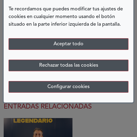
las apasionantes historias de sus protagonistas;
Te recordamos que puedes modificar tus ajustes de
vuestra contribución hará posible que haya otros
cookies en cualquier momento usando el botón
muchos protagonistas más y que cada proyecto
situado en la parte inferior izquierda de la pantalla.
sea un éxito de todos.
Aceptar todo
Natalia Barrio Fernández
Directora de la Unidad de Desarrollo,
Fundación ONCE
Rechazar todas las cookies
COMPARTIR:
Twitter
Facebook
LinkedIn
Telegram
Configurar cookies
ENTRADAS RELACIONADAS