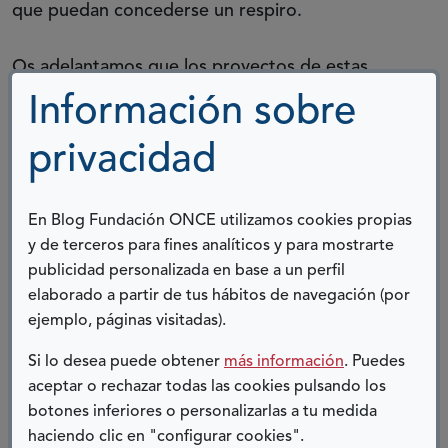
que puedan concederse un respiro.
Os adelantamos que los proyectos de estas
iniciativas solidarias irán cambiando, serán
Información sobre
sustituidos por otros y en un futuro prevemos
privacidad
que sean los propios trabajadores de la
(Abre en nueva ventana)
Fundación ONCE e
ILUNION
los que puedan
participar en esta selección. No debemos olvidar
En Blog Fundación ONCE utilizamos cookies propias
que los proyectos son el corazón de nuestras
y de terceros para fines analíticos y para mostrarte
organizaciones y que somos las personas que las
publicidad personalizada en base a un perfil
integramos las que tenemos que hacerlos latir,
elaborado a partir de tus hábitos de navegación (por
pues en ellos está nuestro futuro y el del
ejemplo, páginas visitadas).
movimiento asociativo de las personas con
Si lo desea puede obtener
más información
. Puedes
discapacidad y sus familias.
aceptar o rechazar todas las cookies pulsando los
botones inferiores o personalizarlas a tu medida
Os invitamos a que entréis y echéis un vistazo a
haciendo clic en "configurar cookies".