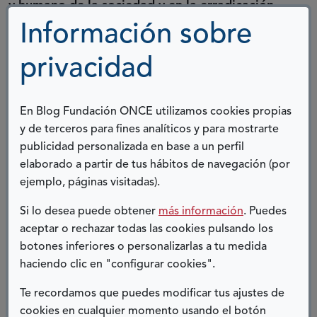
y humano de la sociedad y en la erradicación
de la pobreza”.
Información sobre
privacidad
La convención es sin duda el gran texto
concerniente a los derechos humanos del siglo
XXI
, siendo, precisamente, su principal valor el
En Blog Fundación ONCE utilizamos cookies propias
de haber situado lo referente a la discapacidad
y de terceros para fines analíticos y para mostrarte
en el terreno de los derechos humanos. Ello
publicidad personalizada en base a un perfil
permite una conexión inmediata con el papel del
elaborado a partir de tus hábitos de navegación (por
ejemplo, páginas visitadas).
juez, ya que el juez resultante de nuestra
Constitución de 1978 es, ante todo y sobre
Si lo desea puede obtener
más información
. Puedes
todo, el garante último de los derechos
aceptar o rechazar todas las cookies pulsando los
humanos; siendo uno de sus papeles principales
botones inferiores o personalizarlas a tu medida
el de garantizar que los derechos
haciendo clic en "configurar cookies".
constitucionales sean reales y efectivos, no
Te recordamos que puedes modificar tus ajustes de
meras declaraciones retóricas carentes de
cookies en cualquier momento usando el botón