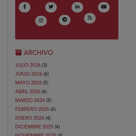
(Abre en nueva ventana)
(Abre en nueva ventana)
(Abre en nueva ventana)
(Abre en nue
Facebook
Twitter
LinkedIn
Youtube
(Abre en nueva ven
RSS
(Abre en nueva ventana)
Telegram
(Abre en nueva ventana)
Instagram
ARCHIVO
JULIO 2026
(3)
JUNIO 2026
(6)
MAYO 2026
(5)
ABRIL 2026
(6)
MARZO 2026
(5)
FEBRERO 2026
(6)
ENERO 2026
(4)
DICIEMBRE 2025
(4)
NOVIEMBRE 2025
(4)