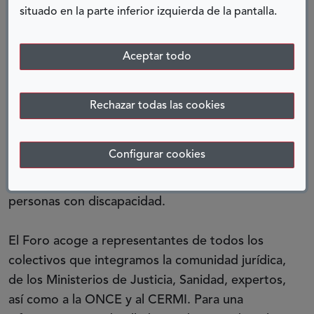
contenido y efectividad.
situado en la parte inferior izquierda de la pantalla.
Conscientes en el poder judicial de las barreras
Aceptar todo
con las que muchas personas se encuentran para
el acceso a la Justicia, nació en diciembre del
2003, en el seno del
Consejo General del Poder
Rechazar todas las cookies
Judicial,
el
Foro Justicia y Discapacidad
, con la
finalidad básica de coordinar las instituciones
Configurar cookies
jurídicas del Estado para lograr una protección
efectiva de los Derechos fundamentales de las
personas con discapacidad.
El Foro acoge a representantes de todos los
colectivos que integramos la comunidad jurídica,
de los Ministerios de Justicia, Sanidad, expertos,
así como a la ONCE y al CERMI. Para una