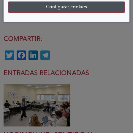
Configurar cookies
Vicente Pineda, estudiante de la Universidad de
Granada y alumno de INnet Campus
COMPARTIR:
Twitter
Facebook
LinkedIn
Telegram
ENTRADAS RELACIONADAS