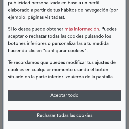
autoestima, así como mi confianza.
publicidad personalizada en base a un perfil
elaborado a partir de tus hábitos de navegación (por
Puedo decir que
INnet Campus ha sido uno de los
ejemplo, páginas visitadas).
grandes apoyos y motivaciones que me han hecho
Si lo desea puede obtener
más información
. Puedes
superar mi último año de Bachillerato
para conseguir
aceptar o rechazar todas las cookies pulsando los
uno de los objetivos más importantes en mi vida,
botones inferiores o personalizarlas a tu medida
como es el de ir a la Universidad y estudiar lo que me
haciendo clic en "configurar cookies".
guste y elija. Mucha gente te dice: “eso no es para ti,
no llegarás hasta ahí o no lo conseguirás”. Pero lo
Te recordamos que puedes modificar tus ajustes de
importante es que tú tengas claros tus objetivos; esas
cookies en cualquier momento usando el botón
voces son como el ruido de fondo que un atleta oye
situado en la parte inferior izquierda de la pantalla.
antes de superar un nuevo récord mundial ya que
todos creen que es imposible que lo bata, pero él sabe
que puede y que lo va a hacer y confía en ello y
Aceptar todo
entrena y sufre y se esfuerza y por eso lo bate. En una
frase,
INnetCampus ha sido un antes y un después en
Rechazar todas las cookies
mi vida.