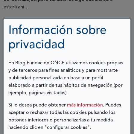
estará ahí…
Aun así, y por suerte, como he contado al principio,
los
Información sobre
pueblos tienen cosas buenas, y por lo tanto, creo
que siempre, por más difícil que sea, puede haber en
privacidad
ellos una posibilidad de encontrar un puesto de
trabajo.
Incluso cuando esa búsqueda va acompañada
de una discapacidad de mayor o menor grado.
En Blog Fundación ONCE utilizamos cookies propias
y de terceros para fines analíticos y para mostrarte
Por eso, si alguna vez alguien me preguntara:
publicidad personalizada en base a un perfil
¿Buscarías de nuevo un trabajo en un entorno rural?
elaborado a partir de tus hábitos de navegación (por
Respondería que sí, sin dudarlo ni un solo momento.
ejemplo, páginas visitadas).
Porque ya tenemos dificultades, pero sabemos
afrontarlas, porque
somos mujeres con discapacidad
Si lo desea puede obtener
más información
. Puedes
y, sobre todo, porque somos mujeres valientes por
aceptar o rechazar todas las cookies pulsando los
encima de todo.
botones inferiores o personalizarlas a tu medida
haciendo clic en "configurar cookies".