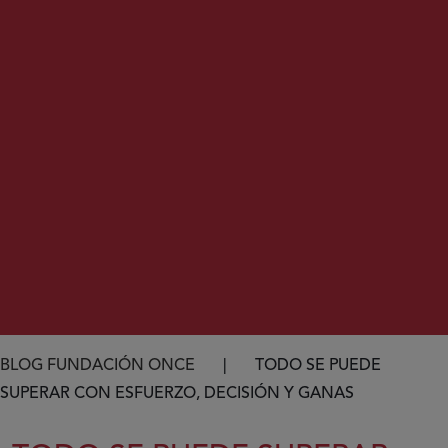
Ruta de navegación
BLOG FUNDACIÓN ONCE
TODO SE PUEDE
SUPERAR CON ESFUERZO, DECISIÓN Y GANAS