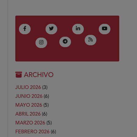
(Abre en nueva ventana)
(Abre en nueva ventana)
(Abre en nueva ventana)
(Abre en nue
Facebook
Twitter
LinkedIn
Youtube
(Abre en nueva ven
RSS
(Abre en nueva ventana)
Telegram
(Abre en nueva ventana)
Instagram
ARCHIVO
JULIO 2026
(3)
JUNIO 2026
(6)
MAYO 2026
(5)
ABRIL 2026
(6)
MARZO 2026
(5)
FEBRERO 2026
(6)