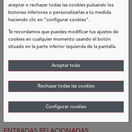
aceptar o rechazar todas las cookies pulsando los
“No existen límites mentales”,
ya que es cierto
botones inferiores o personalizarlas a tu medida
que con dedicación, esfuerzo y constancia se
haciendo clic en "configurar cookies".
superan todos los límites existentes en nosotros
mismos.
Te recordamos que puedes modificar tus ajustes de
cookies en cualquier momento usando el botón
situado en la parte inferior izquierda de la pantalla.
Guadalupe Martínez Chacón,
becada en el Programa Oportunidad al
Aceptar todo
Talento,
dentro de la categoría de Investigación
Rechazar todas las cookies
COMPARTIR:
Configurar cookies
Twitter
Facebook
LinkedIn
Telegram
ENTRADAS RELACIONADAS