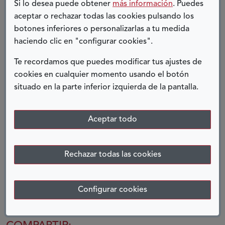
nivel económico, que es algo evidente, sino a
Si lo desea puede obtener
más información
. Puedes
nivel de difusión y de concienciación sobre la
aceptar o rechazar todas las cookies pulsando los
realidad del cáncer infantil. Para Aladina es,
botones inferiores o personalizarlas a tu medida
haciendo clic en "configurar cookies".
además, un orgullo saber que tantas personas
han confiado en nuestro trabajo y han querido
Te recordamos que puedes modificar tus ajustes de
aportar su granito de arena a nuestra causa.
cookies en cualquier momento usando el botón
situado en la parte inferior izquierda de la pantalla.
Juntos
vamos a mejorar la calidad de vida de
muchos “aladinos” y familias.
¡Gracias de
Aceptar todo
corazón!
Rechazar todas las cookies
Wisi Sarandeses,
directora de Comunicación y Empresas
Configurar cookies
de la Fundación Aladina