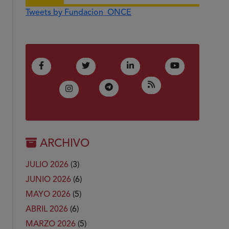
Tweets by Fundacion_ONCE
(Abre en nueva ventana)
(Abre en nueva ventana)
(Abre en nueva ventana)
(Abre en nue
Facebook
Twitter
LinkedIn
Youtube
(Abre en nueva ven
RSS
(Abre en nueva ventana)
Telegram
(Abre en nueva ventana)
Instagram
ARCHIVO
JULIO 2026
(3)
JUNIO 2026
(6)
MAYO 2026
(5)
ABRIL 2026
(6)
MARZO 2026
(5)