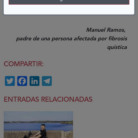
hija. Estaremos eternamente agradecidos al
donante y a la generosidad de su familia.
Manuel Ramos,
padre de una persona afectada por fibrosis
quística
COMPARTIR:
Twitter
Facebook
LinkedIn
Telegram
ENTRADAS RELACIONADAS