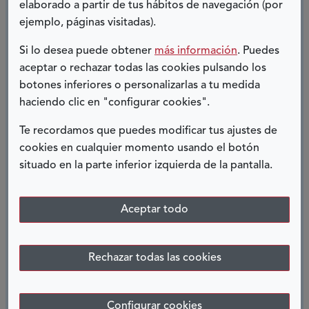
elaborado a partir de tus hábitos de navegación (por
adecuados para ella, en el momento en que más
ejemplo, páginas visitadas).
lo necesitaba. Uno no quiere que este momento
llegue nunca, pero cuando realmente estás mal,
Si lo desea puede obtener
más información
. Puedes
lo llegas a desear.
aceptar o rechazar todas las cookies pulsando los
botones inferiores o personalizarlas a tu medida
haciendo clic en "configurar cookies".
Desde la experiencia vivida es normal sentir
miedo, es una situación que asusta, pero
quiero
Te recordamos que puedes modificar tus ajustes de
dar un mensaje tranquilizador,
cuando llega ese
cookies en cualquier momento usando el botón
momento, sólo quieres que pase cuanto antes,
situado en la parte inferior izquierda de la pantalla.
para empezar a disfrutar de todo lo que antes
no podías y deseabas. Conseguir una nueva
Aceptar todo
vida.
Rechazar todas las cookies
Animo a todo el mundo a ser donante,
permitiendo así, que otras personas tengan la
misma oportunidad que la vida le brindó a mi
Configurar cookies