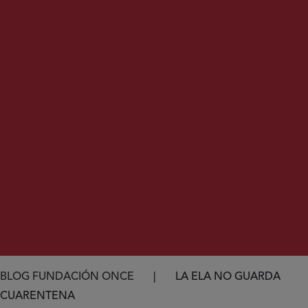
Ruta de navegación
BLOG FUNDACIÓN ONCE
LA ELA NO GUARDA
CUARENTENA