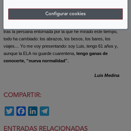
país, ellos me cuidaban y me hicieron salir adelante.
Configurar cookies
Un mes después, escribo estas líneas aún desde el hospital,
cogiendo fuerzas para volver a casa con mis hijos. Fuera,
tras la persiana entornada por la que he mirado este tiempo,
todo ha cambiado: los abrazos, los besos, los bares, los
viajes… Yo me voy presentando: soy Luis, tengo 61 años y,
aunque la ELA no guarde cuarentena,
tengo ganas de
conocerte, “nueva normalidad”.
L
uis Medina
COMPARTIR:
Twitter
Facebook
LinkedIn
Telegram
ENTRADAS RELACIONADAS