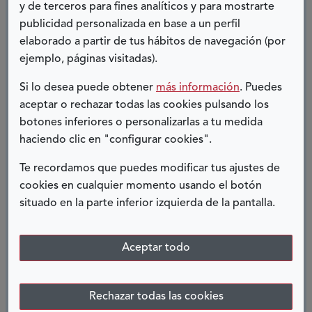
famoso ‘pico’. Las enfermeras empezaron a reprogramar las
y de terceros para fines analíticos y para mostrarte
consultas más urgentes y, ante la pérdida notable de peso,
publicidad personalizada en base a un perfil
pudimos ir, por fin, al hospital. En menos de una semana
elaborado a partir de tus hábitos de navegación (por
estaba en quirófano. La gastrostomía, una pequeño tubito
ejemplo, páginas visitadas).
que va al estómago, era necesaria para poder nutrirme e
Si lo desea puede obtener
más información
. Puedes
hidratarme adecuadamente.
aceptar o rechazar todas las cookies pulsando los
botones inferiores o personalizarlas a tu medida
La operación salió bien, pero horas más tarde me
haciendo clic en "configurar cookies".
diagnosticaron una neumonía bilateral. Me costaba mucho
respirar, la fiebre subía y la cosa se complicó mucho. Notaba
Te recordamos que puedes modificar tus ajustes de
que me iba. Mis hijos, que no habían podido venir a verme
cookies en cualquier momento usando el botón
los últimos días por el protocolo del COVID, pudieron estar
situado en la parte inferior izquierda de la pantalla.
conmigo y cogerme la mano, siguiendo unos estrictos
protocolos. Afortunadamente, la cosa mejoró gracias al
Aceptar todo
trabajo y al cariño de María y Alberto, dos de mis médicos;
varias neumólogas y una decena de enfermeras a las que
estoy enormemente agradecido. En los momentos más
Rechazar todas las cookies
difíciles, en una crisis sanitaria que jamás ha vivido este