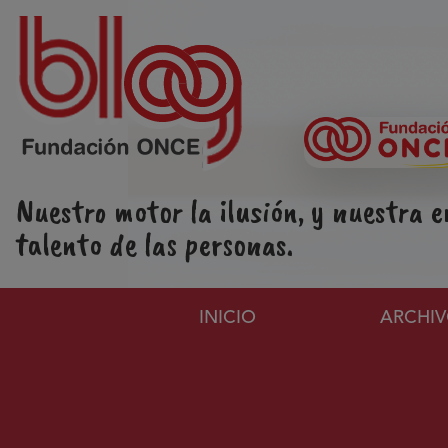
Pasar al contenido principal
Nuestro motor la ilusión, y nuestra e
talento de las personas.
Navegación principa
INICIO
ARCHI