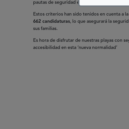
pautas de seguridad e higiene en el baño asist
Estos criterios han sido tenidos en cuenta a l
662 candidaturas
, lo que asegurará la seguri
sus familias.
Es hora de disfrutar de nuestras playas con se
accesibilidad en esta ‘nueva normalidad’