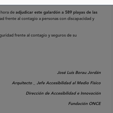
ido en playas.
a hora de
adjudicar este galardón a 589 playas de las
dad frente al contagio a personas con discapacidad y
guridad frente al contagio y seguros de su
José Luis Borau Jordán
Arquitecto _ Jefe Accesibilidad al Medio Físico
Dirección de Accesibilidad e Innovación
Fundación ONCE