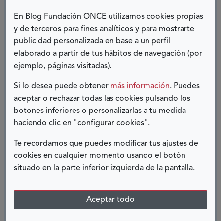
estoy orgullosa de poder ayudar a las niñas y
chicas Turner que hoy tienen un horizonte más
En Blog Fundación ONCE utilizamos cookies propias
claro.
y de terceros para fines analíticos y para mostrarte
publicidad personalizada en base a un perfil
Quiero agradecer su trabajo y colaboración a las
elaborado a partir de tus hábitos de navegación (por
madres y familias Turner, que son nuestro mayor
ejemplo, páginas visitadas).
apoyo.
Si lo desea puede obtener
más información
. Puedes
Yolanda Rodríguez de la Calle,
aceptar o rechazar todas las cookies pulsando los
botones inferiores o personalizarlas a tu medida
afectada por síndrome de Turner
haciendo clic en "configurar cookies".
Te recordamos que puedes modificar tus ajustes de
COMPARTIR:
cookies en cualquier momento usando el botón
situado en la parte inferior izquierda de la pantalla.
Twitter
Facebook
LinkedIn
Telegram
Aceptar todo
ENTRADAS RELACIONADAS