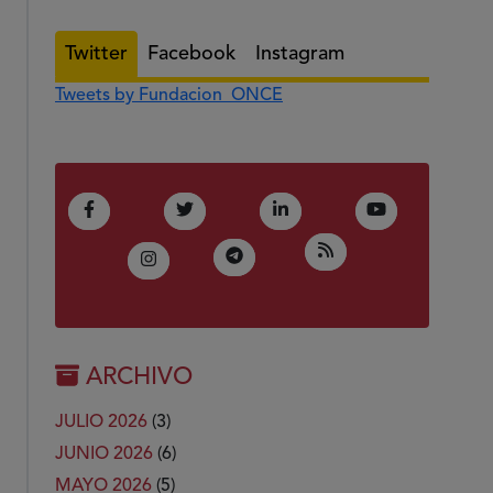
Twitter
Facebook
Instagram
Tweets by Fundacion_ONCE
(Abre en nueva ventana)
(Abre en nueva ventana)
(Abre en nueva ventana)
(Abre en nue
Facebook
Twitter
LinkedIn
Youtube
(Abre en nueva ven
RSS
(Abre en nueva ventana)
Telegram
(Abre en nueva ventana)
Instagram
ARCHIVO
JULIO 2026
(3)
JUNIO 2026
(6)
MAYO 2026
(5)