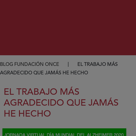
Ruta de navegación
BLOG FUNDACIÓN ONCE
EL TRABAJO MÁS
AGRADECIDO QUE JAMÁS HE HECHO
EL TRABAJO MÁS
AGRADECIDO QUE JAMÁS
HE HECHO