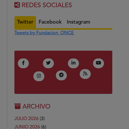
REDES SOCIALES
Twitter
Facebook
Instagram
Tweets by Fundacion_ONCE
(Abre en nueva ventana)
(Abre en nueva ventana)
(Abre en nueva ventana)
(Abre en nue
Facebook
Twitter
LinkedIn
Youtube
(Abre en nueva ven
RSS
(Abre en nueva ventana)
Telegram
(Abre en nueva ventana)
Instagram
ARCHIVO
JULIO 2026
(3)
JUNIO 2026
(6)