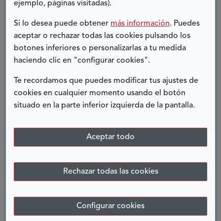
ejemplo, páginas visitadas).
Miguel Lorente Acosta,
Si lo desea puede obtener
más información
. Puedes
asesor del Vicerrectorado de Igualdad, Inclusión y
aceptar o rechazar todas las cookies pulsando los
Sostenibilidad
botones inferiores o personalizarlas a tu medida
haciendo clic en "configurar cookies".
y de la Unidad de Igualdad de la Universidad de
Granada
Te recordamos que puedes modificar tus ajustes de
cookies en cualquier momento usando el botón
y miembro del Patronato de la Fundación CERMI
situado en la parte inferior izquierda de la pantalla.
Mujeres
Aceptar todo
Rechazar todas las cookies
*La imagen que aparece en este post es propiedad
de ‘Granada Hoy’
Configurar cookies