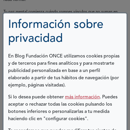
Tu paz mental comienza cuándo rompes vínculos que no suman en
tu vida. Porque vivir tiene una dirección y es hacia delante con la
Información sobre
gente que te quiere.
Por eso ahora toca sonreír porque a veces no
hay más veces…
privacidad
Por eso creé la
Asociación de Epilepsia de la Región de Murcia
(Apemur),
para ayudar a encauzar a las familias cuando están
En Blog Fundación ONCE utilizamos cookies propias
perdidas, dar visibilidad a la enfermedad y sobre todo aceptar las
y de terceros para fines analíticos y para mostrarte
etapas lo antes posible y encontrar la paz para tomar las
publicidad personalizada en base a un perfil
decisiones correctas. Y que las personas que con esta enfermedad
elaborado a partir de tus hábitos de navegación (por
hacen su vida prácticamente normal sepan que son muy
ejemplo, páginas visitadas).
afortunadas y dichosas porque no están solas: somos más de
400.000 personas enfermas en España y sabemos que la epilepsia
Si lo desea puede obtener
más información
. Puedes
es mucho más que una crisis: es la enfermedad de las múltiples
aceptar o rechazar todas las cookies pulsando los
caras… Por eso hoy elijo mi paz y la de mi familia por encima de
botones inferiores o personalizarlas a tu medida
todo..
haciendo clic en "configurar cookies".