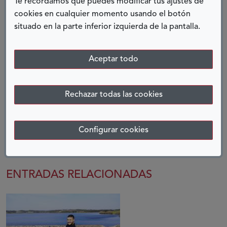
Te recordamos que puedes modificar tus ajustes de
cookies en cualquier momento usando el botón
Marisol Jódar García,
situado en la parte inferior izquierda de la pantalla.
presidenta de la Asociación de Epilepsia de la
Región de Murcia
Aceptar todo
y, sobre todo, madre
Rechazar todas las cookies
COMPARTIR:
Configurar cookies
Twitter
Facebook
LinkedIn
Telegram
ENTRADAS RELACIONADAS