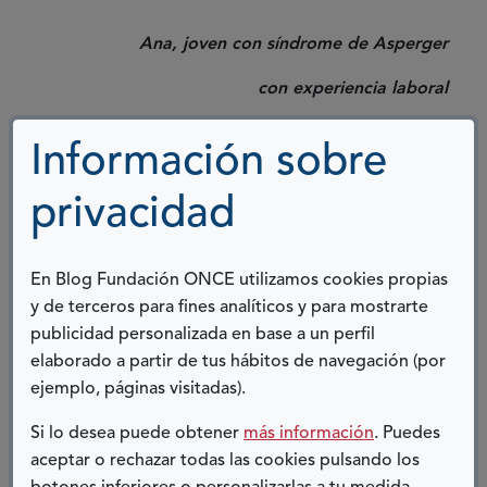
Ana, joven con síndrome de Asperger
con experiencia laboral
Información sobre
COMPARTIR:
privacidad
Twitter
Facebook
LinkedIn
Telegram
En Blog Fundación ONCE utilizamos cookies propias
ENTRADAS RELACIONADAS
y de terceros para fines analíticos y para mostrarte
publicidad personalizada en base a un perfil
elaborado a partir de tus hábitos de navegación (por
ejemplo, páginas visitadas).
Si lo desea puede obtener
más información
. Puedes
aceptar o rechazar todas las cookies pulsando los