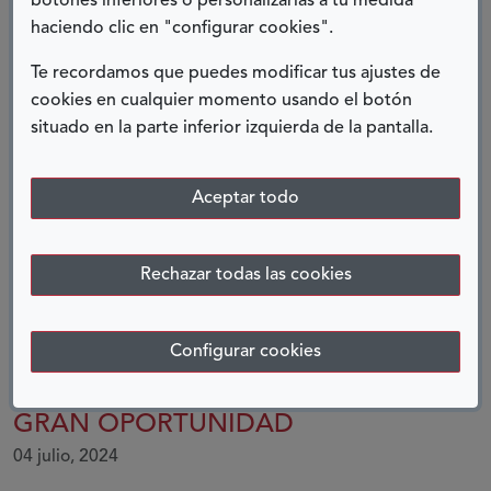
botones inferiores o personalizarlas a tu medida
haciendo clic en "configurar cookies".
CUANDO EMPRENDER TAMBIÉN
ES CUIDAR: MI CAMINO HACIA LA
Te recordamos que puedes modificar tus ajustes de
cookies en cualquier momento usando el botón
CLÍNICA CORA SIERRA
situado en la parte inferior izquierda de la pantalla.
23 diciembre, 2025
Aceptar todo
Rechazar todas las cookies
Configurar cookies
‘TODOS SOMOS CAMPUS’, UNA
GRAN OPORTUNIDAD
04 julio, 2024