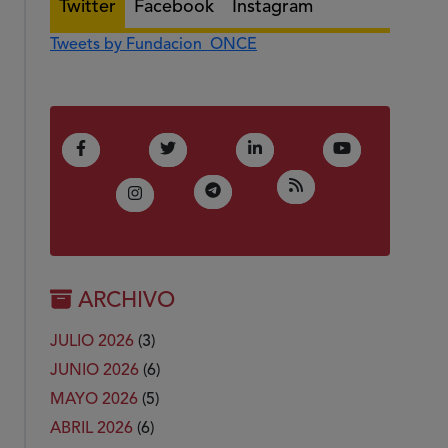
Twitter
Facebook
Instagram
Tweets by Fundacion_ONCE
(Abre en nueva ventana)
(Abre en nueva ventana)
(Abre en nueva ventana)
(Abre en nue
Facebook
Twitter
LinkedIn
Youtube
(Abre en nueva ven
RSS
(Abre en nueva ventana)
Telegram
(Abre en nueva ventana)
Instagram
ARCHIVO
JULIO 2026
(3)
JUNIO 2026
(6)
MAYO 2026
(5)
ABRIL 2026
(6)