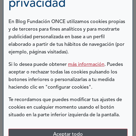
privacidad
que al menos de forma programada nos visiten y nos
conozcan personas con diversas capacidades, que nos
demanden lo que necesitan para saber qué es lo más
En Blog Fundación ONCE utilizamos cookies propias
adecuado para ellos. Hemos necesitado aprender
y de terceros para fines analíticos y para mostrarte
mucho como profesionales de biblioteca cambiando
publicidad personalizada en base a un perfil
nuestros estereotipos de biblioteca silenciosa, o de
elaborado a partir de tus hábitos de navegación (por
lecturas recomendadas, porque cada usuario tiene su
ejemplo, páginas visitadas).
necesidad.
Si lo desea puede obtener
más información
. Puedes
Y
ellos han aprendido también que son un usuario
aceptar o rechazar todas las cookies pulsando los
más de la biblioteca,
que aquí pueden encontrar un
botones inferiores o personalizarlas a tu medida
cuento, una lectura, una actividad en la que tienen
haciendo clic en "configurar cookies".
cabida.
Te recordamos que puedes modificar tus ajustes de
La biblioteca es un lugar amigable donde son bien
cookies en cualquier momento usando el botón
recibidos, donde nos esforzamos por encontrar el
situado en la parte inferior izquierda de la pantalla.
libro, el cuento, la película más adecuada, la actividad
en la que no van a encontrar dificultades para
Aceptar todo