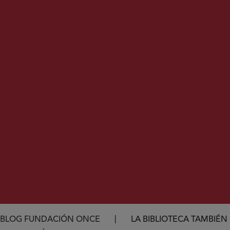
Ruta de navegación
BLOG FUNDACIÓN ONCE
LA BIBLIOTECA TAMBIÉN