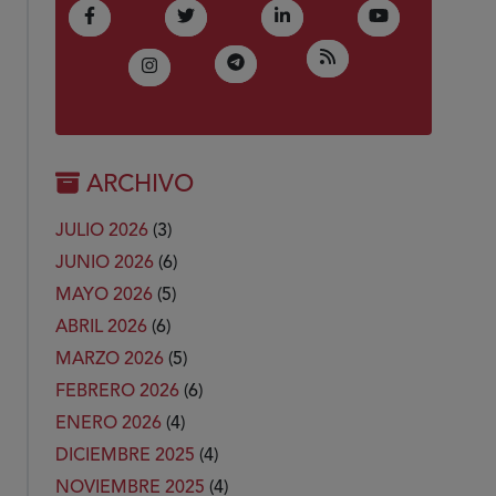
(Abre en nueva ventana)
(Abre en nueva ventana)
(Abre en nueva ventana)
(Abre en nue
Facebook
Twitter
LinkedIn
Youtube
(Abre en nueva ven
RSS
(Abre en nueva ventana)
Telegram
(Abre en nueva ventana)
Instagram
ARCHIVO
JULIO 2026
(3)
JUNIO 2026
(6)
MAYO 2026
(5)
ABRIL 2026
(6)
MARZO 2026
(5)
FEBRERO 2026
(6)
ENERO 2026
(4)
DICIEMBRE 2025
(4)
NOVIEMBRE 2025
(4)