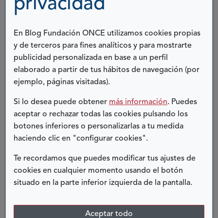
privacidad
avance.
Y sabemos que juntos lo lograremos.
En Blog Fundación ONCE utilizamos cookies propias
y de terceros para fines analíticos y para mostrarte
Por eso nos entusiasmamos cuando hablamos de la
publicidad personalizada en base a un perfil
Fundación CRIS contra el cáncer.
elaborado a partir de tus hábitos de navegación (por
Jesús Sánchez,
ejemplo, páginas visitadas).
Si lo desea puede obtener
más información
. Puedes
responsable de Proyectos Científicos
aceptar o rechazar todas las cookies pulsando los
de la Fundación CRIS contra el cáncer
botones inferiores o personalizarlas a tu medida
haciendo clic en "configurar cookies".
Te recordamos que puedes modificar tus ajustes de
COMPARTIR:
cookies en cualquier momento usando el botón
situado en la parte inferior izquierda de la pantalla.
Twitter
Facebook
LinkedIn
Telegram
Aceptar todo