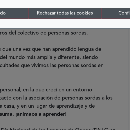
io seguro y óptimo para esos niños, etc... Y
de signos es la lengua de referencia de los niños
odo
Rechazar todas las cookies
Confi
nicarse, expresar sus sentimientos, reflexionar,
como adultos, además de proporcionarles una
ros del colectivo de personas sordas.
s que una vez que han aprendido lengua de
del mundo más amplia y diferente, siendo
icultades que vivimos las personas sordas en
personal, en la que crecí en un entorno
acto con la asociación de personas sordas a los
a casa, y en un lugar de aprendizaje y de
 suma, ¡animaos a aprender!