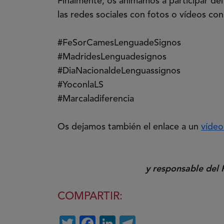
Finalmente, os animamos a participar del
las redes sociales con fotos o vídeos con
#FeSorCamesLenguadeSignos
#MadridesLenguadesignos
#DiaNacionaldeLenguassignos
#YoconlaLS
#Marcaladiferencia
Os dejamos también el enlace a un
vídeo
y responsable del
COMPARTIR:
Twitter
Facebook
LinkedIn
Telegram