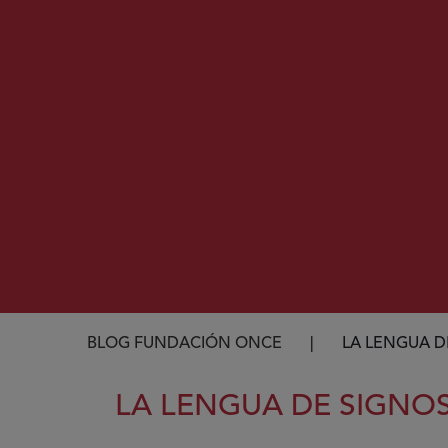
Ruta de navegación
BLOG FUNDACIÓN ONCE
LA LENGUA D
LA LENGUA DE SIGNO