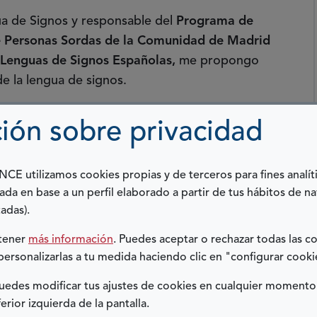
a de Signos y responsable del
Programa de
de Personas Sordas de la Comunidad de Madrid
 Lenguas de Signos Españolas,
me propongo
de la lengua de signos.
lengua de signos
de tres niveles, siguiendo el
ión sobre privacidad
s a personas que quieren aprender lengua de
s personales y profesionales muy diversos,
E utilizamos cookies propias y de terceros para fines analít
a audición y necesitan la lengua de signos como
ada en base a un perfil elaborado a partir de tus hábitos de n
adas).
ias, atiendo a familias sordas y oyentes con
btener
más información
. Puedes aceptar o rechazar todas las c
personalizarlas a tu medida haciendo clic en "configurar cooki
ientación e información sobre educación, ayudas
iento y de comunicación entre padres e hijos,
edes modificar tus ajustes de cookies en cualquier momento
os familiares y la comunicación entre todos los
ferior izquierda de la pantalla.