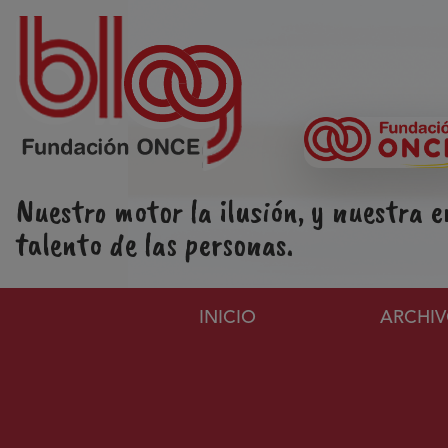
Pasar al contenido principal
Nuestro motor la ilusión, y nuestra e
talento de las personas.
Navegación principa
INICIO
ARCHI