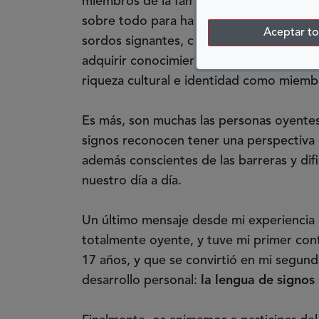
miembros de la familia, creando un espac
sobre todo para hacer ver que la lengua 
Aceptar t
sordos signantes, con la que podrán comu
adquirir conocimientos y desarrollarse 
riqueza cultural e identidad como miemb
Es más, son muchas las personas oyente
signos reconocen tener una perspectiva 
además conscientes de las barreras y dif
nuestro día a día.
Un último mensaje desde mi experiencia 
totalmente oyente, y tuve mi primer cont
17 años, y que se convirtió en mi segund
desarrollo personal:
la lengua de signos