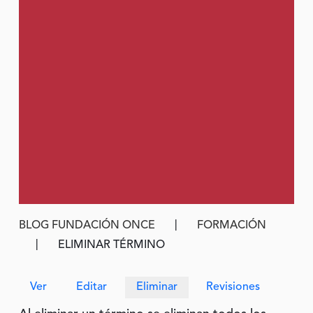
Ruta de navegación
BLOG FUNDACIÓN ONCE
FORMACIÓN
ELIMINAR TÉRMINO
Solapas principales
Ver
Editar
Eliminar
Revisiones