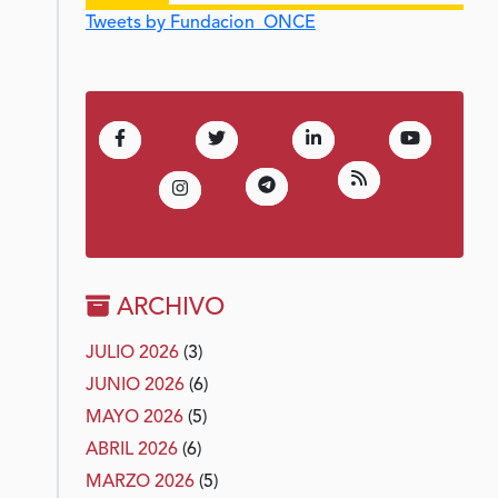
Tweets by Fundacion_ONCE
(Abre en nueva ventana)
(Abre en nueva ventana)
(Abre en nueva venta
(Abre en 
Facebook
Twitter
LinkedIn
Youtube
(Abre en nueva 
RSS
(Abre en nueva ventana)
Telegram
(Abre en nueva ventana)
Instagram
ARCHIVO
JULIO 2026
(3)
JUNIO 2026
(6)
MAYO 2026
(5)
ABRIL 2026
(6)
MARZO 2026
(5)