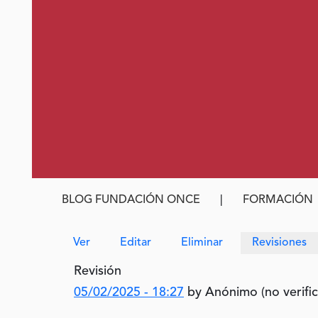
Ruta de navegación
BLOG FUNDACIÓN ONCE
FORMACIÓN
Solapas principales
Ver
Editar
Eliminar
Revisiones
Revisión
05/02/2025 - 18:27
by
Anónimo (no verifi