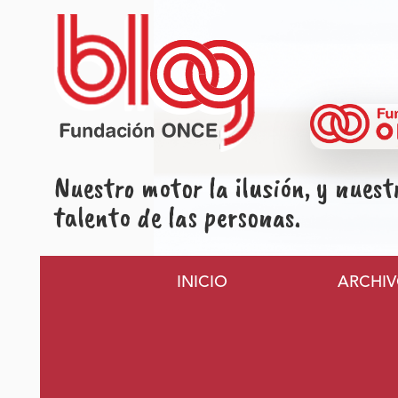
Pasar al contenido principal
Nuestro motor la ilusión, y nuest
talento de las personas.
Navegación principa
INICIO
ARCHI