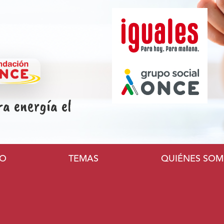
ra energía el
l
VO
TEMAS
QUIÉNES SO