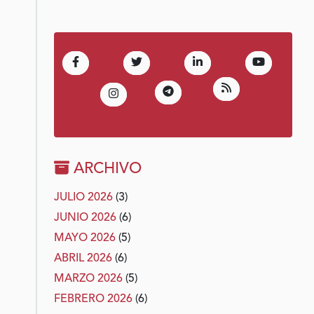
(Abre en nueva ventana)
(Abre en nueva ventana)
(Abre en nueva venta
(Abre en 
Facebook
Twitter
LinkedIn
Youtube
(Abre en nueva 
RSS
(Abre en nueva ventana)
Telegram
(Abre en nueva ventana)
Instagram
ARCHIVO
JULIO 2026
(3)
JUNIO 2026
(6)
MAYO 2026
(5)
ABRIL 2026
(6)
MARZO 2026
(5)
FEBRERO 2026
(6)