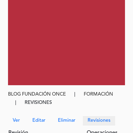
Ruta de navegación
BLOG FUNDACIÓN ONCE
FORMACIÓN
REVISIONES
Solapas principales
Ver
Editar
Eliminar
Revisiones
Revisión
Operaciones