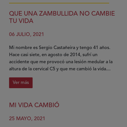
QUE UNA ZAMBULLIDA NO CAMBIE
TU VIDA
06 JULIO, 2021
Mi nombre es Sergio Castañeira y tengo 41 años.
Hace casi siete, en agosto de 2014, sufrí un
accidente que me provocó una lesión medular a la
altura de la cervical C5 y que me cambió la vida....
Ver más
sobre
Que
una
MI VIDA CAMBIÓ
zambullida
no
25 MAYO, 2021
cambie