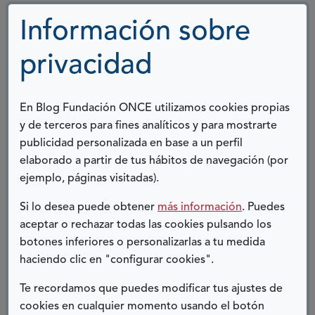
volví
en el aula Del Sol, del Centro de Educación Infantil y
a
Información sobre
Primaria Perú, que es un Centro Preferente de...
vivir
y
privacidad
Ver más
a
sobre
tener
El
ilusión
En Blog Fundación ONCE utilizamos cookies propias
trabajo
UN AÑO DE CAMBIOS Y
por
y de terceros para fines analíticos y para mostrarte
de
RESISTENCIA
seguir
publicidad personalizada en base a un perfil
una
adelante
elaborado a partir de tus hábitos de navegación (por
maestra
19 MARZO, 2021
ejemplo, páginas visitadas).
en
el
Soy Salvador Martínez, persona con Síndrome
Si lo desea puede obtener
más información
. Puedes
aula
Down, tengo 30 años y vivo en Granada. Con motivo
aceptar o rechazar todas las cookies pulsando los
TEA,
del Día Mundial del Síndrome de Down os voy a
botones inferiores o personalizarlas a tu medida
Aula
explicar mi experiencia durante la pandemia. Antes
haciendo clic en "configurar cookies".
del
tenía...
Sol
Te recordamos que puedes modificar tus ajustes de
cookies en cualquier momento usando el botón
Ver más