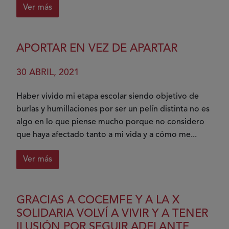
Ver más
sobre
Vivir
con
APORTAR EN VEZ DE APARTAR
fibromialgia
30 ABRIL, 2021
Haber vivido mi etapa escolar siendo objetivo de
burlas y humillaciones por ser un pelín distinta no es
algo en lo que piense mucho porque no considero
que haya afectado tanto a mi vida y a cómo me...
Ver más
sobre
Aportar
en
GRACIAS A COCEMFE Y A LA X
vez
SOLIDARIA VOLVÍ A VIVIR Y A TENER
de
ILUSIÓN POR SEGUIR ADELANTE