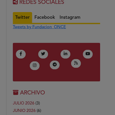
REDES SOCIALES
Twitter
Facebook
Instagram
Tweets by Fundacion_ONCE
(Abre en nueva ventana)
(Abre en nueva ventana)
(Abre en nueva ventana)
(Abre en nue
Facebook
Twitter
LinkedIn
Youtube
(Abre en nueva ven
RSS
(Abre en nueva ventana)
Telegram
(Abre en nueva ventana)
Instagram
ARCHIVO
JULIO 2026
(3)
JUNIO 2026
(6)