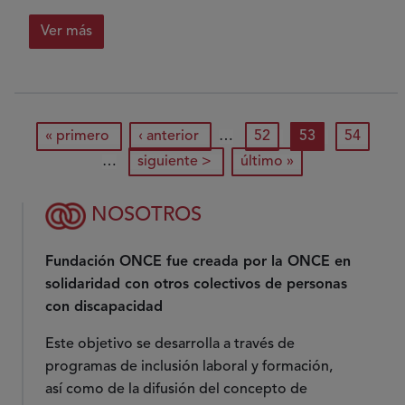
Ver más
sobre
Mantén
tu
luz
Paginación
primera página
página anterior
página
página actual
página
« primero
‹ anterior
…
52
53
54
encendida
siguiente página
última página
…
siguiente >
último »
NOSOTROS
Fundación ONCE fue creada por la ONCE en
solidaridad con otros colectivos de personas
con discapacidad
Este objetivo se desarrolla a través de
programas de inclusión laboral y formación,
así como de la difusión del concepto de