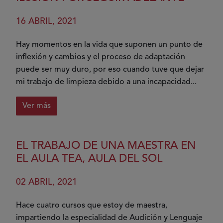
apartar
16 ABRIL, 2021
Hay momentos en la vida que suponen un punto de
inflexión y cambios y el proceso de adaptación
puede ser muy duro, por eso cuando tuve que dejar
mi trabajo de limpieza debido a una incapacidad...
Ver más
sobre
Gracias
a
EL TRABAJO DE UNA MAESTRA EN
COCEMFE
EL AULA TEA, AULA DEL SOL
y
a
02 ABRIL, 2021
la
X
Hace cuatro cursos que estoy de maestra,
Solidaria
impartiendo la especialidad de Audición y Lenguaje