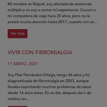
tu
Mi nombre es Raquel, soy afectada de esclerosis
vida
múltiple y os voy a contar mi experiencia. Conocí a
mi compañera de viaje hace 20 años, pero no le
presté mucha atención hasta 2017, cuando con un...
Ver más
sobre
Mi
vida
VIVIR CON FIBROMIALGIA
cambió
11 MAYO, 2021
Soy Pilar Fernández Ortega, tengo 66 años y fui
diagnosticada de fibromialgia en 2003, aunque
llevaba soportando muchos problemas de salud
desde 16 años antes. En su día, después de ir de
médico en...