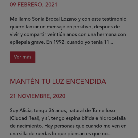
capacidad
09 FEBRERO, 2021
de
ser
Me llamo Sonia Brocal Lozano y con este testimonio
feliz
quiero lanzar un mensaje en positivo, después de
vivir y compartir veintiún años con una hermana con
epilepsia grave. En 1992, cuando yo tenía 11...
Ver más
sobre
Mi
hermana
MANTÉN TU LUZ ENCENDIDA
me
enseñó
21 NOVIEMBRE, 2020
a
sonreír
Soy Alicia, tengo 36 años, natural de Tomelloso
todos
(Ciudad Real), y sí, tengo espina bífida e hidrocefalia
los
de nacimiento. Hay personas que cuando me ven en
días
una silla de ruedas lo que piensan es que no...