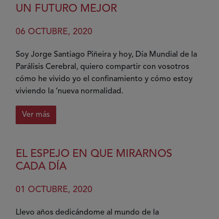
artritis
UN FUTURO MEJOR
(solo)
me
06 OCTUBRE, 2020
acompaña
Soy Jorge Santiago Piñeira y hoy, Día Mundial de la
Parálisis Cerebral, quiero compartir con vosotros
cómo he vivido yo el confinamiento y cómo estoy
viviendo la ‘nueva normalidad.
Ver más
sobre
Un
Futuro
EL ESPEJO EN QUE MIRARNOS
Mejor
CADA DÍA
01 OCTUBRE, 2020
Llevo años dedicándome al mundo de la