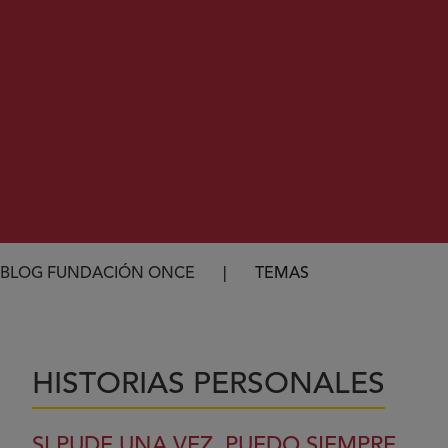
Ruta de navegación
BLOG FUNDACIÓN ONCE
TEMAS
HISTORIAS PERSONALES
SI PUDE UNA VEZ, PUEDO SIEMPRE