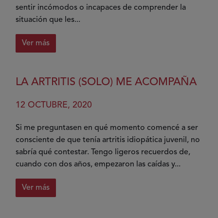
sentir incómodos o incapaces de comprender la
situación que les...
Ver más
sobre
Tan
solo
LA ARTRITIS (SOLO) ME ACOMPAÑA
palabras
12 OCTUBRE, 2020
Si me preguntasen en qué momento comencé a ser
consciente de que tenía artritis idiopática juvenil, no
sabría qué contestar. Tengo ligeros recuerdos de,
cuando con dos años, empezaron las caídas y...
Ver más
sobre
La