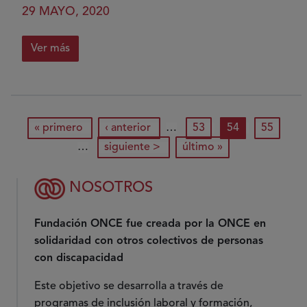
cuarentena
29 MAYO, 2020
Ver más
sobre
Vivir
con
colitis
Paginación
primera página
página anterior
página
página actual
página
« primero
‹ anterior
…
53
54
55
ulcerosa,
siguiente página
última página
vivir
…
siguiente >
último »
tranquila
NOSOTROS
Fundación ONCE fue creada por la ONCE en
solidaridad con otros colectivos de personas
con discapacidad
Este objetivo se desarrolla a través de
programas de inclusión laboral y formación,