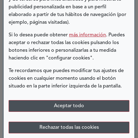
publicidad personalizada en base a un perfil
Ver más
elaborado a partir de tus hábitos de navegación (por
sobre
ejemplo, páginas visitadas).
El
trabajo
YO Y LA FQ
Si lo desea puede obtener
más información
. Puedes
más
aceptar o rechazar todas las cookies pulsando los
agradecido
08 SEPTIEMBRE, 2020
botones inferiores o personalizarlas a tu medida
que
haciendo clic en "configurar cookies".
jamás
Yo y la FQ Queridos blogueros: Mi nombre es J.C y
he
Te recordamos que puedes modificar tus ajustes de
coincidiendo con el Día Mundial de la Fibrosis
hecho
cookies en cualquier momento usando el botón
Quística, que es el 8 de septiembre, me gustaría
situado en la parte inferior izquierda de la pantalla.
contaros, para que conozcáis de primera mano,...
Ver más
Aceptar todo
sobre
Yo
y
VIVIR CON SÍNDROME DE TURNER
Rechazar todas las cookies
la