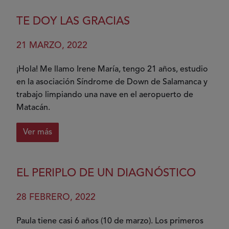
Donar
es
TE DOY LAS GRACIAS
regalar
vida
21 MARZO, 2022
¡Hola! Me llamo Irene María, tengo 21 años, estudio
en la asociación Síndrome de Down de Salamanca y
trabajo limpiando una nave en el aeropuerto de
Matacán.
Ver más
sobre
Te
doy
EL PERIPLO DE UN DIAGNÓSTICO
las
gracias
28 FEBRERO, 2022
Paula tiene casi 6 años (10 de marzo). Los primeros