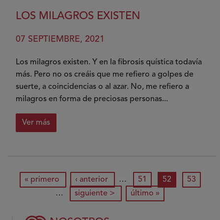
La
suerte
LOS MILAGROS EXISTEN
de
tener
07 SEPTIEMBRE, 2021
a
alguien
Los milagros existen. Y en la fibrosis quística todavía
más. Pero no os creáis que me refiero a golpes de
suerte, a coincidencias o al azar. No, me refiero a
milagros en forma de preciosas personas...
Ver más
sobre
Los
milagros
existen
Paginación
primera página
página anterior
página
página actual
página
« primero
‹ anterior
…
51
52
53
siguiente página
última página
…
siguiente >
último »