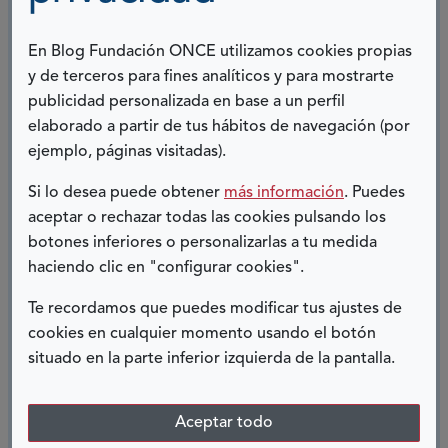
la
paz
Nunca imaginé con 36 años y una salud
En Blog Fundación ONCE utilizamos cookies propias
aparentemente fuerte la sorpresa amarga que me
y de terceros para fines analíticos y para mostrarte
tenía reservada el destino. Aquel bultito que me
publicidad personalizada en base a un perfil
descubrí en el pecho y que no parecía nada grave,
elaborado a partir de tus hábitos de navegación (por
después de una...
ejemplo, páginas visitadas).
Ver más
Si lo desea puede obtener
más información
. Puedes
sobre
aceptar o rechazar todas las cookies pulsando los
El
botones inferiores o personalizarlas a tu medida
ángel
SIN INVESTIGACIÓN NO HAY
haciendo clic en "configurar cookies".
verde
FUTURO
Te recordamos que puedes modificar tus ajustes de
29 OCTUBRE, 2021
cookies en cualquier momento usando el botón
situado en la parte inferior izquierda de la pantalla.
Soy Noemí, paciente de síndrome de dolor regional
complejo desde 2015 e implantada de
Aceptar todo
neuroestimulador medular desde 2017. El síndrome