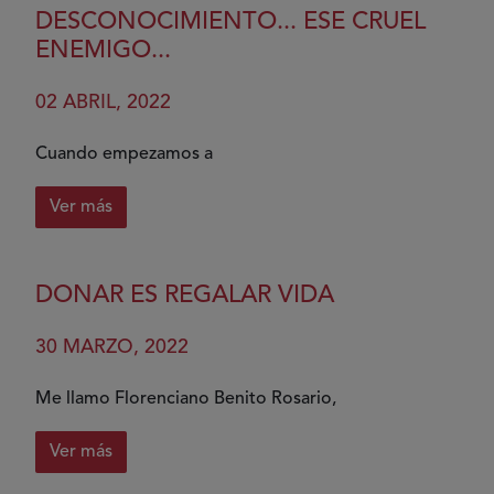
DESCONOCIMIENTO... ESE CRUEL
ENEMIGO...
02 ABRIL, 2022
Cuando empezamos a
Ver más
sobre
Desconocimiento...
ese
DONAR ES REGALAR VIDA
cruel
enemigo...
30 MARZO, 2022
Me llamo Florenciano Benito Rosario,
Ver más
sobre