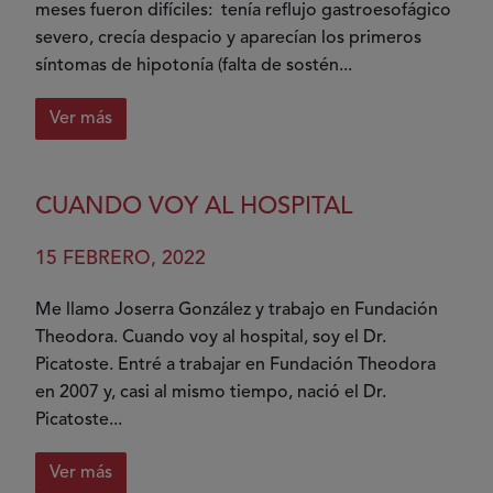
meses fueron difíciles: tenía reflujo gastroesofágico
severo, crecía despacio y aparecían los primeros
síntomas de hipotonía (falta de sostén...
Ver más
sobre
El
periplo
CUANDO VOY AL HOSPITAL
de
un
15 FEBRERO, 2022
diagnóstico
Me llamo Joserra González y trabajo en Fundación
Theodora. Cuando voy al hospital, soy el Dr.
Picatoste. Entré a trabajar en Fundación Theodora
en 2007 y, casi al mismo tiempo, nació el Dr.
Picatoste...
Ver más