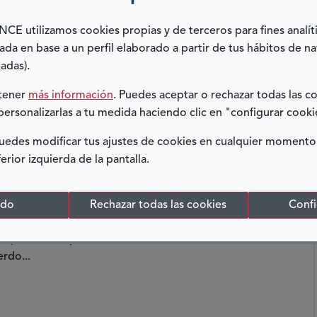
E utilizamos cookies propias y de terceros para fines analít
ada en base a un perfil elaborado a partir de tus hábitos de n
adas).
btener
más información
. Puedes aceptar o rechazar todas las c
personalizarlas a tu medida haciendo clic en "configurar cooki
edes modificar tus ajustes de cookies en cualquier momento
S, Y CADA DÍA MÁS ACCESIBLES
ferior izquierda de la pantalla.
ACCESIBILIDAD UNIVERSAL
odo
Rechazar todas las cookies
Confi
una experiencia inmersiva en la naturaleza es un
nque no siempre es fácil cuando te mueves en silla de
rdo...