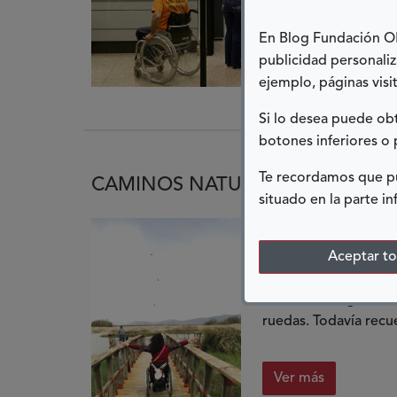
En Blog Fundación ONC
Ver más
publicidad personaliz
ejemplo, páginas visit
Si lo desea puede o
botones inferiores o 
Te recordamos que pu
CAMINOS NATURALES ACCESIBLE
situado en la parte in
20 ENERO, 2023
Aceptar t
Poder volver a tener 
verdadero regalo, au
ruedas. Todavía recue
Ver más