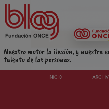
Pasar al contenido principal
Nuestro motor la ilusión, y nuestra e
talento de las personas.
Navegación principa
INICIO
ARCHI