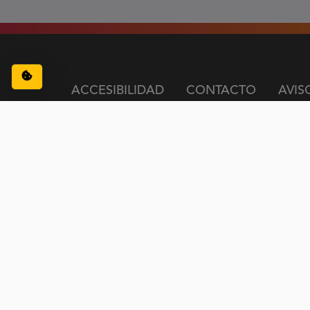
Configuración de cookies
ACCESIBILIDAD
CONTACTO
AVIS
(Abre en nueva ventan
(Abre en nueva 
(Abre en 
(Ab
Siguenos en:
Facebook
Twitter
LinkedIn
Yo
LEY
Abierta Ley de transparencia opciones de configuraci
de transparencia, acc