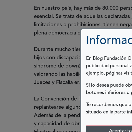
En nuestro país, hay más de 80.000 pers
esencial. Se trata de aquellas declaradas 
limitaciones o prohibiciones, tienen neg
plena democracia cuando esto sucede?
Informac
Durante mucho tiempo, los familiares en
hijos con discapacidad (especialmente los 
En Blog Fundación ONC
síndrome de down) promover la incapacit
publicidad personaliz
ejemplo, páginas visit
valorando las habilidades o capacidad e i
Jueces y Fiscalía era nula.
Si lo desea puede o
botones inferiores o 
La Convención de la ONU de 2006 ha sac
Te recordamos que pu
replantearse algunos tratamientos. Las ad
situado en la parte in
Además de la pendiente reforma del Códig
y capacidad de obrar, en el derecho de s
Aceptar t