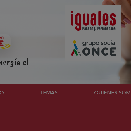
nergía el
l
VO
TEMAS
QUIÉNES SO