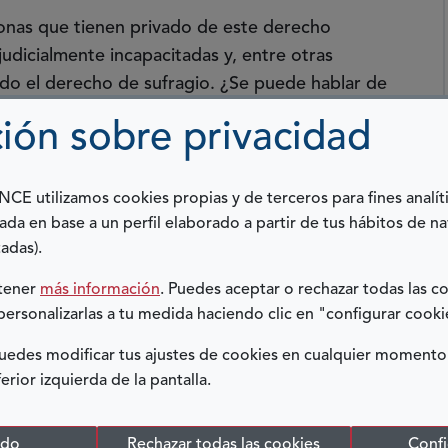
onas que tienen privado de este derecho
judicialmente incapacitadas y, entre otras
ado el derecho de sufragio. ¿Se puede hablar de
ión sobre privacidad
tendían como mejor sistema de protección de los
intelectuales, los de parálisis cerebral y los de
E utilizamos cookies propias y de terceros para fines analít
ación. Ello producía unos efectos in totum, no
ada en base a un perfil elaborado a partir de tus hábitos de n
adas).
gualmente el derecho al voto. La sensibilidad de
btener
más información
. Puedes aceptar o rechazar todas las c
personalizarlas a tu medida haciendo clic en "configurar cooki
udido el sistema español, haciendo que deban
edes modificar tus ajustes de cookies en cualquier momento
aptaciones legislativas son todavía insuficientes.
ferior izquierda de la pantalla.
o Civil sobre incapacitación, capacidad jurídica
ufragio también debe modificarse la Ley
odo
Rechazar todas las cookies
Confi