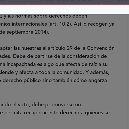
a situación actual. El enfoque de la Convención
s plena y directamente aplicable: forma parte
E) y las normas sobre derechos deben
ios internacionales (art. 10.2). Así lo recogen ya
 de septiembre 2014).
ptar las nuestras al artículo 29 de la Convención
ades. Debe de partirse de la consideración de
na incapacitada es algo que afecta de raíz a su
sciende y afecta a toda la comunidad. Y además,
mo derecho público sino también cómo engarza
ando el voto, debe promoverse un
e permita recuperar este derecho a quienes se