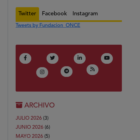
Twitter
Facebook
Instagram
Tweets by Fundacion_ONCE
(Abre en nueva ventana)
(Abre en nueva ventana)
(Abre en nueva ventana)
(Abre en nue
Facebook
Twitter
LinkedIn
Youtube
(Abre en nueva ven
RSS
(Abre en nueva ventana)
Telegram
(Abre en nueva ventana)
Instagram
ARCHIVO
JULIO 2026
(3)
JUNIO 2026
(6)
MAYO 2026
(5)