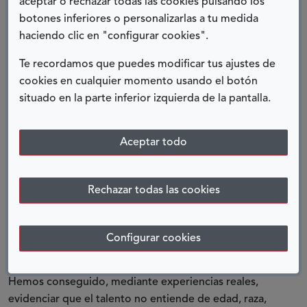
aceptar o rechazar todas las cookies pulsando los
El éxito radica en su transversalidad y añade a la
botones inferiores o personalizarlas a tu medida
variable protagonista de la ecuación de la inclusión, el
haciendo clic en "configurar cookies".
candidato con discapacidad, otra variable clave: el
receptor del candidato, la empresa. Ambas
Te recordamos que puedes modificar tus ajustes de
dimensiones se abordan desde el análisis de la
cookies en cualquier momento usando el botón
Estrategia y Liderazgo de la Dirección, la Gestión de
situado en la parte inferior izquierda de la pantalla.
los Recursos Humanos, la Accesibilidad, el Marketing y
las Ventas, la I+D+i, la Comunicación, la Gestión de
Proveedores y la Acción Social.
Aceptar todo
Esta herramienta de mejora continua parte de un
diagnóstico donde se hace converger todo lo que ya
Rechazar todas las cookies
se está haciendo y que facilita una hoja de ruta que
planifica las mejoras detectadas permitiendo a la
empresa avanzar en el camino de la excelencia en la
Configurar cookies
gestión de la diversidad.
Hemos conseguido, mediante experiencias reales,
evidenciar que el talento no entiende de edad, raza,