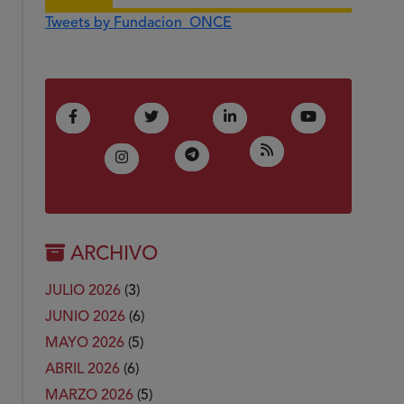
Tweets by Fundacion_ONCE
(Abre en nueva ventana)
(Abre en nueva ventana)
(Abre en nueva ventana)
(Abre en nue
Facebook
Twitter
LinkedIn
Youtube
(Abre en nueva ven
RSS
(Abre en nueva ventana)
Telegram
(Abre en nueva ventana)
Instagram
ARCHIVO
JULIO 2026
(3)
JUNIO 2026
(6)
MAYO 2026
(5)
ABRIL 2026
(6)
MARZO 2026
(5)