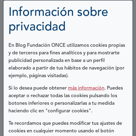
de conciencia ya no he dejado nunca de usar.
Información sobre
Como este podría poner muchos ejemplos:
grado de discapacidad, tarjeta de
privacidad
aparcamiento... En mi fase de negación todas
estas cosas para mí no existían, no quería saber
nada, yo no era un afectado. Y también empecé
En Blog Fundación ONCE utilizamos cookies propias
a colaborar activamente en la asociación en
y de terceros para fines analíticos y para mostrarte
muchos niveles. Todo fue como dar la vuelta a un
publicidad personalizada en base a un perfil
elaborado a partir de tus hábitos de navegación (por
calcetín.
ejemplo, páginas visitadas).
Hace dos meses que me he casado con mi novia,
Si lo desea puede obtener
más información
. Puedes
también afectada por una enfermedad
aceptar o rechazar todas las cookies pulsando los
neuromuscular, así que puedo decir que gracias
botones inferiores o personalizarlas a tu medida
haciendo clic en "configurar cookies".
a la federación he conseguido la máxima
felicidad.
Te recordamos que puedes modificar tus ajustes de
cookies en cualquier momento usando el botón