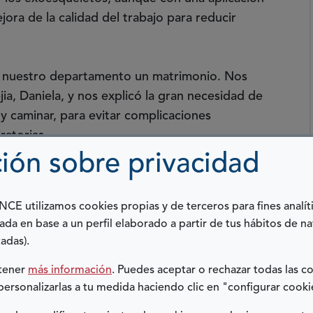
ora de la calidad del trabajo para reducir
 a nuestro departamento un matrimonio. Nos
jia, Daniela, y nos explicó la gran necesidad de
y caminar, para evitar complicaciones
iratorias.
ión sobre privacidad
ado con las dos empresas que por aquel
para la asistencia a la marcha, y cómo ambas les
E utilizamos cookies propias y de terceros para fines analít
de abordar un sector pediátrico.
No había, por
ada en base a un perfil elaborado a partir de tus hábitos de n
infantil en el mercado,
ni perspectiva de que lo
adas).
btener
más información
. Puedes aceptar o rechazar todas las c
personalizarlas a tu medida haciendo clic en "configurar cooki
eníamos el conocimiento necesario, y que la
 alineada con el trabajo que llevábamos más de