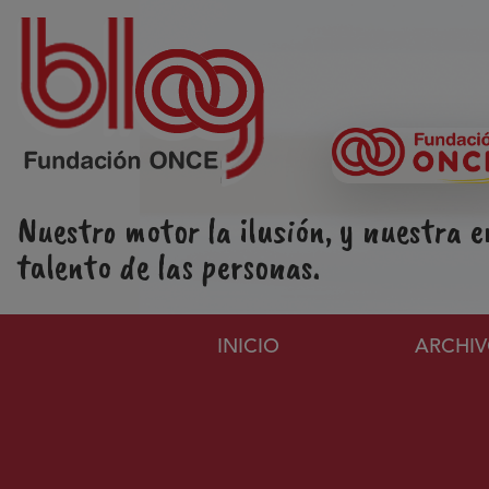
Pasar al contenido principal
Nuestro motor la ilusión, y nuestra e
talento de las personas.
Navegación principa
INICIO
ARCHI