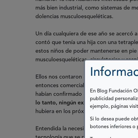
más bien industrial, como sistemas de mej
dolencias musculoesqueléticas.
Un día cualquiera de ese año se acercó
contó que tenía una hija con una tetraple
estos niños de poder mantenerse en pie 
musculoesqueléticas, circulatorias y resp
Informac
Ellos nos contaron cómo habían contact
entonces comercializaban exoesqueletos 
En Blog Fundación ONC
habían confirmado que no tenían planes 
publicidad personaliz
lo tanto, ningún exoesqueleto para uso 
ejemplo, páginas visit
hubiera en los próximos 15 años.
Si lo desea puede o
botones inferiores o 
Entendida la necesidad y sabiendo que t
tecnología que se necesitaba estaba muy