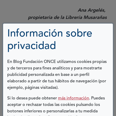
Ana Argelés,
propietaria de la Librería Musarañas
Información sobre
COMPARTIR:
privacidad
Twitter
Facebook
LinkedIn
Telegram
En Blog Fundación ONCE utilizamos cookies propias
ENTRADAS RELACIONADAS
y de terceros para fines analíticos y para mostrarte
publicidad personalizada en base a un perfil
elaborado a partir de tus hábitos de navegación (por
ejemplo, páginas visitadas).
Si lo desea puede obtener
más información
. Puedes
aceptar o rechazar todas las cookies pulsando los
botones inferiores o personalizarlas a tu medida