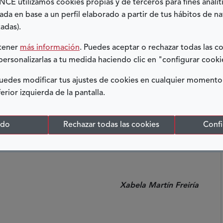
E utilizamos cookies propias y de terceros para fines analít
ue tener mucha imaginación) o
competir en varias
ada en base a un perfil elaborado a partir de tus hábitos de n
 montando un puzle (y siempre nos echamos unas
adas).
apamos los ojos y para que pudieran competir, el resto
btener
más información
. Puedes aceptar o rechazar todas las c
personalizarlas a tu medida haciendo clic en "configurar cooki
interesantes
(una a un museo en el que tocamos con
servamos equipos de espionaje reales y de atrezo).
edes modificar tus ajustes de cookies en cualquier momento
ferior izquierda de la pantalla.
 tiempos libres nos divertíamos todos juntos cantando,
pena es que teniendo residencia el edificio en el que
semos a dormir, pues teniendo en cuenta experiencias
odo
Rechazar todas las cookies
Confi
libre de por la noche. Eso sí, una cosa tengo clara, si
olveré.
Xabela Martín Freiría