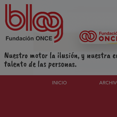
Pasar al contenido principal
Nuestro motor la ilusión, y nuestra e
talento de las personas.
Navegación principa
INICIO
ARCHI