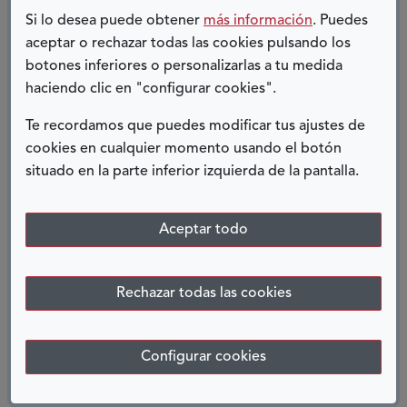
disfrutando del mayor regalo que la vida me ha
Si lo desea puede obtener
más información
. Puedes
podido dar.
aceptar o rechazar todas las cookies pulsando los
botones inferiores o personalizarlas a tu medida
Me dicen que soy valiente, muy valiente, sobre
haciendo clic en "configurar cookies".
todo cuando me ven salir a pasear a Hipo (mi
Te recordamos que puedes modificar tus ajustes de
perrito, que tanto me ayudó en los comienzos
cookies en cualquier momento usando el botón
de mi "nueva vida" junto con mi familia, un gran
situado en la parte inferior izquierda de la pantalla.
apoyo en todo este camino) con Liz metida en mi
mochila y tirando de nosotros el acople
Aceptar todo
eléctrico, gran accesorio, por cierto…
Pero yo desde esta experiencia forzada que me
Rechazar todas las cookies
ha tocado vivir sólo puedo decir que
los
SUEÑOS se luchan y que nunca hay que dejar
Configurar cookies
de SOÑAR!!!