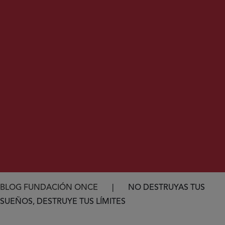
Ruta de navegación
BLOG FUNDACIÓN ONCE
NO DESTRUYAS TUS
SUEÑOS, DESTRUYE TUS LÍMITES