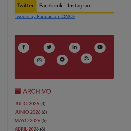
Twitter
Facebook
Instagram
Tweets by Fundacion_ONCE
(Abre en nueva ventana)
(Abre en nueva ventana)
(Abre en nueva ventana)
(Abre en nue
Facebook
Twitter
LinkedIn
Youtube
(Abre en nueva ven
RSS
(Abre en nueva ventana)
Telegram
(Abre en nueva ventana)
Instagram
ARCHIVO
JULIO 2026
(3)
JUNIO 2026
(6)
MAYO 2026
(5)
ABRIL 2026
(6)