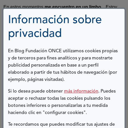
En estos momentos
me encuentro en un limbo...
Estoy
a la espera del cambio a medicación biológica, que
Información sobre
espero que sea la mía.
privacidad
Es cierto que voy haciendo más cosas y saliendo
más
.
Llevo mucho orden con la medicación que tomo
e
intento ir superando mis miedos poco a poco.
En Blog Fundación ONCE utilizamos cookies propias
Una de las cosas que me ha ayudado mucho es contar
y de terceros para fines analíticos y para mostrarte
y compartir mi experiencia, mis miedos, etc... Lo intento
publicidad personalizada en base a un perfil
hacer en mi
elaborado a partir de tus hábitos de navegación (por
blog:
http://vivirconcolitisulcerosavivirtranquila.blogspot.
ejemplo, páginas visitadas).
com
/
(Abre en nueva ventana)
Si lo desea puede obtener
más información
. Puedes
Escribiendo en el blog y compartiendo mi experiencia
aceptar o rechazar todas las cookies pulsando los
me he dado cuenta de que no estoy sola y de que
botones inferiores o personalizarlas a tu medida
mucha gente pasa por donde yo y eso ayuda mucho.
haciendo clic en "configurar cookies".
No dejes de hacer cosas que te gusten.
Confía en tus
Te recordamos que puedes modificar tus ajustes de