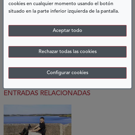
médicos; ellos te ayudarán a que todo vaya por su
cookies en cualquier momento usando el botón
camino. Y sobre todo, normaliza todo lo que conlleva
situado en la parte inferior izquierda de la pantalla.
tener una enfermedad Inflamatoria Intestinal.
Iris Torrente,
Aceptar todo
afectada por colitis ulcerosa
Rechazar todas las cookies
COMPARTIR:
Twitter
Facebook
LinkedIn
Telegram
Configurar cookies
ENTRADAS RELACIONADAS