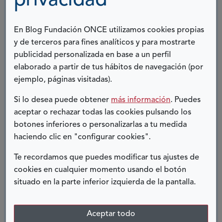
privacidad
Recomiendo y recomendaré para futuros eventos que
En Blog Fundación ONCE utilizamos cookies propias
asistan personas con y sin discapacidad porque de
y de terceros para fines analíticos y para mostrarte
verdad te lo pasas genial y se crean ambientes
publicidad personalizada en base a un perfil
cooperativos incluso entre equipos.
elaborado a partir de tus hábitos de navegación (por
ejemplo, páginas visitadas).
Julia Ramírez Zambrana
Si lo desea puede obtener
más información
. Puedes
aceptar o rechazar todas las cookies pulsando los
y Rosendo Ramírez Zambrana
botones inferiores o personalizarlas a tu medida
haciendo clic en "configurar cookies".
COMPARTIR:
Te recordamos que puedes modificar tus ajustes de
cookies en cualquier momento usando el botón
Twitter
Facebook
LinkedIn
Telegram
situado en la parte inferior izquierda de la pantalla.
ENTRADAS RELACIONADAS
Aceptar todo