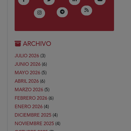
(Abre en nueva ven
RSS
(Abre en nueva ventana)
Telegram
(Abre en nueva ventana)
Instagram
ARCHIVO
JULIO 2026
(3)
JUNIO 2026
(6)
MAYO 2026
(5)
ABRIL 2026
(6)
MARZO 2026
(5)
FEBRERO 2026
(6)
ENERO 2026
(4)
DICIEMBRE 2025
(4)
NOVIEMBRE 2025
(4)