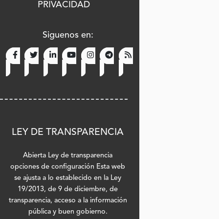
PRIVACIDAD
Siguenos en:
Facebook
Twitter
LinkedIn
Youtube
Instagram
Telegram
RSS
(Abre en nueva ventana)
(Abre en nueva ventana)
(Abre en nueva ventana)
(Abre en nueva ventana)
(Abre en nueva ventana)
(Abre en nueva ventana)
(Abre en nueva ventana)
LEY DE TRANSPARENCIA
Abierta Ley de transparencia
opciones de configuración Esta web
se ajusta a lo establecido en la Ley
19/2013, de 9 de diciembre, de
transparencia, acceso a la información
pública y buen gobierno.