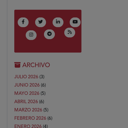
(Abre en nueva ventana)
(Abre en nueva ventana)
(Abre en nueva ventana)
(Abre en nueva ventana)
Facebook
Twitter
LinkedIn
Youtube
(Abre en nueva ventana)
RSS
(Abre en nueva ventana)
Telegram
(Abre en nueva ventana)
Instagram
ARCHIVO
JULIO 2026
(3)
JUNIO 2026
(6)
MAYO 2026
(5)
ABRIL 2026
(6)
MARZO 2026
(5)
FEBRERO 2026
(6)
ENERO 2026
(4)