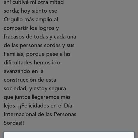
ahí cultivé mi otra mitad
sorda; hoy siento ese
Orgullo más amplio al
compartir los logros y
fracasos de todas y cada una
de las personas sordas y sus
Familias, porque pese a las
dificultades hemos ido
avanzando en la
construcción de esta
sociedad, y estoy segura
que juntos llegaremos más
lejos. ¡¡Felicidades en el Día
Internacional de las Personas
Sordas!!