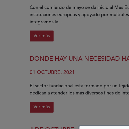
Con el comienzo de mayo se da inicio al Mes E
instituciones europeas y apoyado por múltiple
integramos la...
Ver más
sobre
Comprometidos
con
DONDE HAY UNA NECESIDAD H
la
Diversidad
01 OCTUBRE, 2021
y
la
El sector fundacional está formado por un tejid
Igualdad
dedican a atender los más diversos fines de int
de
Oportunidades
Ver más
sobre
Donde
hay