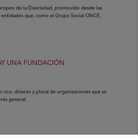
uropeo de la Diversidad, promovido desde las
s entidades que, como el Grupo Social ONCE,
AY UNA FUNDACIÓN
o rico, diverso y plural de organizaciones que se
erés general.