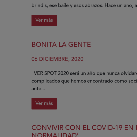
lado
brindis, ese baile y esos abrazos. Hace un año
en
la
Ver más
pandemia
sobre
Gracias
BONITA LA GENTE
06 DICIEMBRE, 2020
VER SPOT 2020 será un año que nunca olvidar
complicados que hemos encontrado como socied
ante...
Ver más
sobre
Bonita
la
CONVIVIR CON EL COVID-19 EN 
gente
NORMALIDAD’