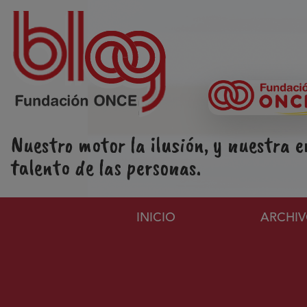
Pasar al contenido principal
Nuestro motor la ilusión, y nuestra e
talento de las personas.
Navegación principa
INICIO
ARCHI