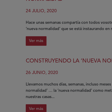
24 JULIO, 2020
Hace unas semanas compartía con todos vosotros
‘nueva normalidad’ que se está instaurando en n
Ver más
sobre
Convivir
con
CONSTRUYENDO LA ‘NUEVA NO
el
COVID-
26 JUNIO, 2020
19
en
Llevamos muchos días, semanas, incluso meses 
nuestras
normalidad’ … la ‘nueva normalidad’ como meta
playas
nuestras casas...
en
la
Ver más