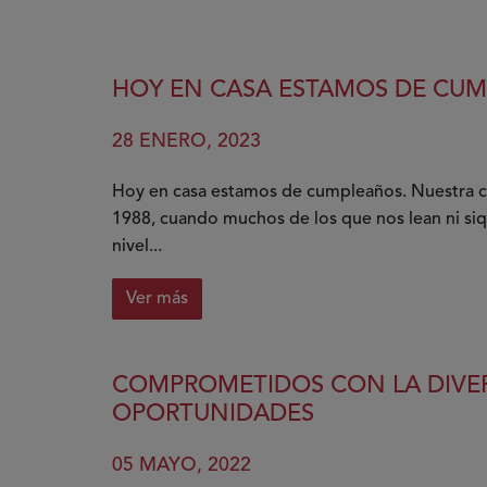
HOY EN CASA ESTAMOS DE CU
28 ENERO, 2023
Hoy en casa estamos de cumpleaños. Nuestra c
1988, cuando muchos de los que nos lean ni siq
nivel...
Ver más
sobre
Hoy
en
COMPROMETIDOS CON LA DIVER
casa
OPORTUNIDADES
estamos
de
05 MAYO, 2022
cumpleaños