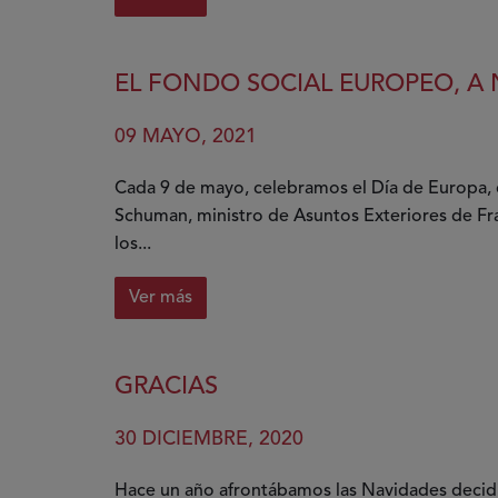
sobre
Avanzando
en
EL FONDO SOCIAL EUROPEO, A
los
derechos
09 MAYO, 2021
de
las
Cada 9 de mayo, celebramos el Día de Europa,
personas
Schuman, ministro de Asuntos Exteriores de Fra
con
los...
discapacidad:
El
Ver más
reconocimiento
sobre
de
El
su
Fondo
GRACIAS
capacidad
Social
jurídica
Europeo,
30 DICIEMBRE, 2020
a
nuestro
Hace un año afrontábamos las Navidades decidi