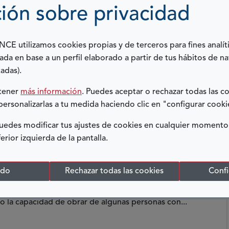
UCACIÓN FINANCIERA
ión sobre privacidad
E utilizamos cookies propias y de terceros para fines analít
 fin nos hemos vuelto a juntar un buen número de
ada en base a un perfil elaborado a partir de tus hábitos de n
drid. Para muchos de los que allí estábamos era la...
adas).
btener
más información
. Puedes aceptar o rechazar todas las c
personalizarlas a tu medida haciendo clic en "configurar cooki
edes modificar tus ajustes de cookies en cualquier momento
 DE LAS PERSONAS CON
ferior izquierda de la pantalla.
ENTO DE SU CAPACIDAD JURÍDICA
odo
Rechazar todas las cookies
Confi
forma legal en materia civil y procesal que acaba con
llo la capacidad de obrar de algunas personas con...