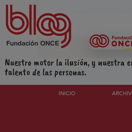
Pasar al contenido principal
Nuestro motor la ilusión, y nuestra e
talento de las personas.
Navegación principa
INICIO
ARCHI