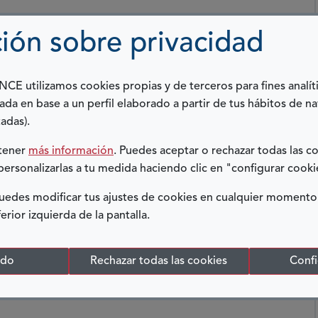
ión sobre privacidad
AL?
E utilizamos cookies propias y de terceros para fines analít
ada en base a un perfil elaborado a partir de tus hábitos de n
adas).
ación por un tercero, que determina el grado de
btener
más información
. Puedes aceptar o rechazar todas las c
cial Empresarial y Discapacidad en áreas esenciales
personalizarlas a tu medida haciendo clic en "configurar cooki
edes modificar tus ajustes de cookies en cualquier momento
ferior izquierda de la pantalla.
odo
Rechazar todas las cookies
Confi