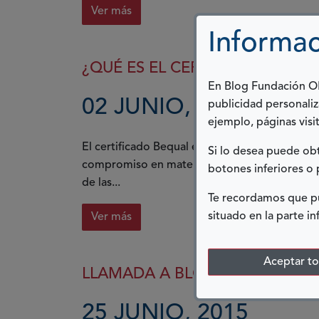
Ver más
Informac
¿QUÉ ES EL CERTIFICADO BEQU
En Blog Fundación ONC
02 JUNIO, 2015
publicidad personaliz
ejemplo, páginas visit
El certificado Bequal es una fórmula de evalu
Si lo desea puede o
compromiso en materia de Responsabilidad So
botones inferiores o 
de las...
Te recordamos que pu
situado en la parte in
Ver más
Aceptar t
LLAMADA A BLOGUEROS!
25 JUNIO, 2015