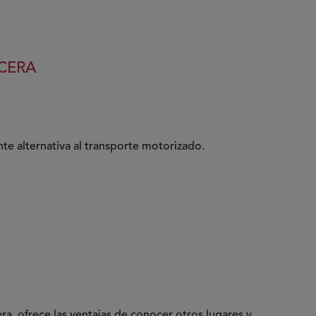
ACERA
nte alternativa al transporte motorizado.
ra, ofrece las ventajas de conocer otros lugares y