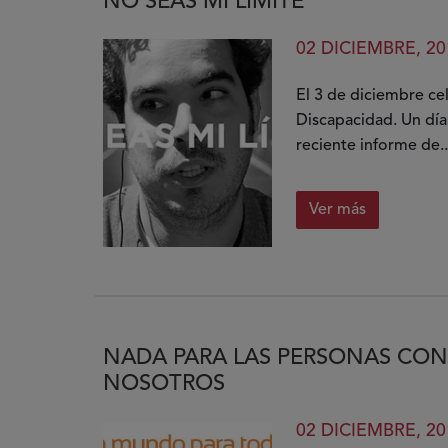
NO SEAS MI LÍMITE
Derechos
de
02 DICIEMBRE, 20
las
Personas
El 3 de diciembre ce
con
Discapacidad. Un día
Discapacid
reciente informe de..
cumple
10
Ver más
años
sobre
No
seas
mi
límite
NADA PARA LAS PERSONAS CON
NOSOTROS
02 DICIEMBRE, 20