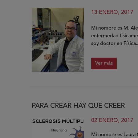
el
sector
13 ENERO, 2017
Mi nombre es M. Ale
enfermedad físicamen
soy doctor en Física..
Ver más
sobre
La
discapacid
no
es
PARA CREAR HAY QUE CREER
un
límite
02 ENERO, 2017
Mi nombre es Laura 