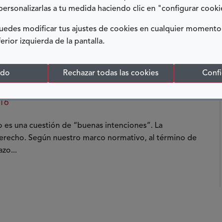
personalizarlas a tu medida haciendo clic en "configurar cooki
edes modificar tus ajustes de cookies en cualquier momento
ferior izquierda de la pantalla.
odo
Rechazar todas las cookies
Confi
ión”
16
no es una cuestión de “buenas intenciones”. La
derecho. Según nuestro marco normativo, al término de
zo...