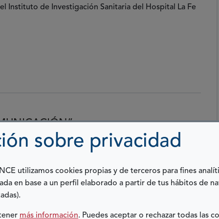
l Instituto de Investigación Sanitaria del Hospital La Fe
OMUNICACIÓN”
ión sobre privacidad
16
s una persona sorda. Trabaja en la Confederación
E utilizamos cookies propias y de terceros para fines analít
Sordas (CNSE), impartiendo talleres en diferentes
ada en base a un perfil elaborado a partir de tus hábitos de n
ento...
adas).
btener
más información
. Puedes aceptar o rechazar todas las c