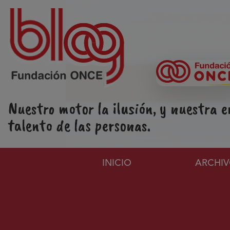
Pasar al contenido principal
Nuestro motor la ilusión, y nuestra e
talento de las personas.
Navegación principa
INICIO
ARCHI