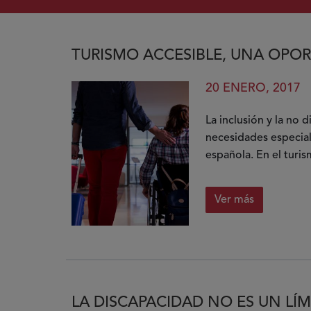
TURISMO ACCESIBLE, UNA OPOR
20 ENERO, 2017
La inclusión y la no 
necesidades especial
española. En el turis
Ver más
sobre
Turismo
accesible,
una
oportunid
para
LA DISCAPACIDAD NO ES UN LÍM