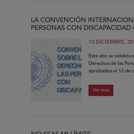
accesibles
LA CONVENCIÓN INTERNACIONA
PERSONAS CON DISCAPACIDAD 
13 DICIEMBRE, 20
Este año se celebra 
Derechos de las Pers
aprobados el 13 de d
Ver más
sobre
La
Convenció
Internacion
sobre
los