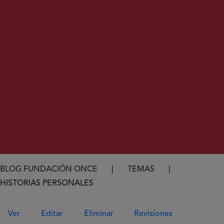
Ruta de navegación
BLOG FUNDACIÓN ONCE
TEMAS
HISTORIAS PERSONALES
Solapas principales
Ver
Editar
Eliminar
Revisiones