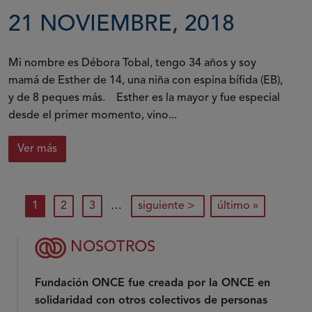
21 NOVIEMBRE, 2018
Mi nombre es Débora Tobal, tengo 34 años y soy
mamá de Esther de 14, una niña con espina bífida (EB),
y de 8 peques más. Esther es la mayor y fue especial
desde el primer momento, vino...
Ver más
Paginación
página actual
página
página
siguiente página
última página
1
2
3
…
siguiente >
último »
NOSOTROS
Fundación ONCE fue creada por la ONCE en
solidaridad con otros colectivos de personas