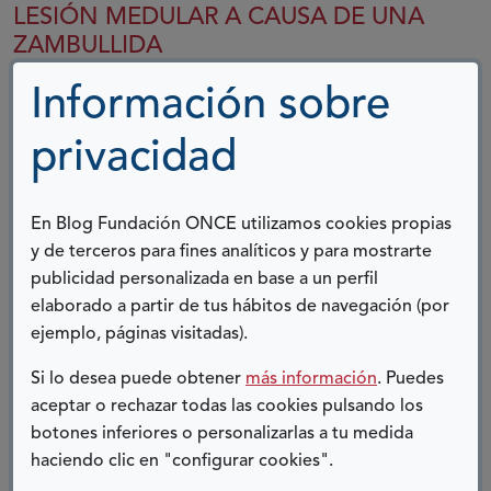
LESIÓN MEDULAR A CAUSA DE UNA
ZAMBULLIDA
Información sobre
06 JULIO, 2018
privacidad
Soy Ángel Pérez Fereccio, socio de ASPAYM Málaga
(entidad sin ánimo de lucro), y os voy a contar cómo,
hace unos años, tuve una lesión medular a causa de
En Blog Fundación ONCE utilizamos cookies propias
una zambullida en la playa. Primero,...
y de terceros para fines analíticos y para mostrarte
publicidad personalizada en base a un perfil
Ver más
elaborado a partir de tus hábitos de navegación (por
ejemplo, páginas visitadas).
Si lo desea puede obtener
más información
. Puedes
CONVIVIR CON EL ALZHÉIMER
aceptar o rechazar todas las cookies pulsando los
botones inferiores o personalizarlas a tu medida
21 SEPTIEMBRE, 2018
haciendo clic en "configurar cookies".